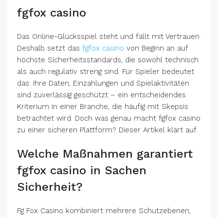
fgfox casino
Das Online-Glücksspiel steht und fällt mit Vertrauen.
Deshalb setzt das
fgfox casino
von Beginn an auf
höchste Sicherheitsstandards, die sowohl technisch
als auch regulativ streng sind. Für Spieler bedeutet
das: Ihre Daten, Einzahlungen und Spielaktivitäten
sind zuverlässig geschützt – ein entscheidendes
Kriterium in einer Branche, die häufig mit Skepsis
betrachtet wird. Doch was genau macht fgfox casino
zu einer sicheren Plattform? Dieser Artikel klärt auf.
Welche Maßnahmen garantiert
fgfox casino in Sachen
Sicherheit?
Fg Fox Casino kombiniert mehrere Schutzebenen,