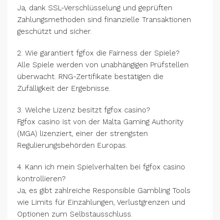
Ja, dank SSL-Verschlüsselung und geprüften
Zahlungsmethoden sind finanzielle Transaktionen
geschützt und sicher.
2. Wie garantiert fgfox die Fairness der Spiele?
Alle Spiele werden von unabhängigen Prüfstellen
überwacht. RNG-Zertifikate bestätigen die
Zufälligkeit der Ergebnisse.
3. Welche Lizenz besitzt fgfox casino?
Fgfox casino ist von der Malta Gaming Authority
(MGA) lizenziert, einer der strengsten
Regulierungsbehörden Europas.
4. Kann ich mein Spielverhalten bei fgfox casino
kontrollieren?
Ja, es gibt zahlreiche Responsible Gambling Tools
wie Limits für Einzahlungen, Verlustgrenzen und
Optionen zum Selbstausschluss.