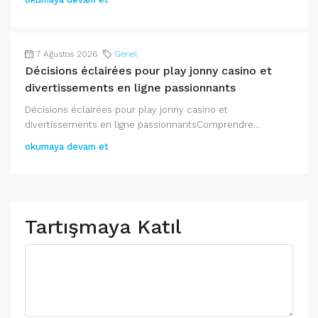
7 Ağustos 2026
Genel
Décisions éclairées pour play jonny casino et
divertissements en ligne passionnants
Décisions éclairées pour play jonny casino et
divertissements en ligne passionnantsComprendre...
okumaya devam et
Tartışmaya Katıl