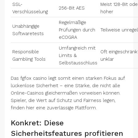
SSL-
Meist 128-Bit ode
256-Bit AES
Verschlüsselung
höher
Regelmäßige
Unabhängige
Prüfungen durch
Teilweise unrege
Softwaretests
eCOGRA
Umfangreich mit
Responsible
Oft eingeschränk
Limits &
Gambling Tools
unklar
Selbstausschluss
Das fgfox casino legt somit einen starken Fokus auf
lückenlose Sicherheit – eine Stärke, die nicht alle
Online-Casinos gleichermaßen vorweisen können.
Spieler, die Wert auf Schutz und Fairness legen,
finden hier eine zuverlässige Plattform.
Konkret: Diese
Sicherheitsfeatures profitieren