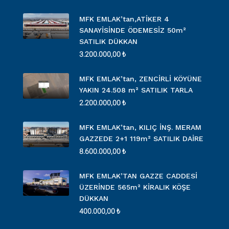
MFK EMLAK’tan,ATİKER 4
SANAYİSİNDE ÖDEMESİZ 50m²
SATILIK DÜKKAN
3.200.000,00 ₺
MFK EMLAK’tan, ZENCİRLİ KÖYÜNE
YAKIN 24.508 m² SATILIK TARLA
2.200.000,00 ₺
MFK EMLAK’tan, KILIÇ İNŞ. MERAM
GAZZEDE 2+1 119m² SATILIK DAİRE
8.600.000,00 ₺
MFK EMLAK’TAN GAZZE CADDESİ
ÜZERİNDE 565m² KİRALIK KÖŞE
DÜKKAN
400.000,00 ₺