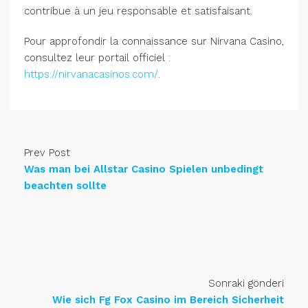
contribue à un jeu responsable et satisfaisant.
Pour approfondir la connaissance sur Nirvana Casino,
consultez leur portail officiel :
https://nirvanacasinos.com/
.
Prev Post
Was man bei Allstar Casino Spielen unbedingt
beachten sollte
Sonraki gönderi
Wie sich Fg Fox Casino im Bereich Sicherheit