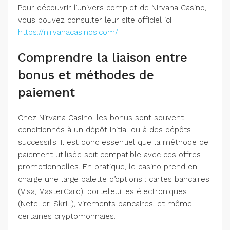
Pour découvrir l’univers complet de Nirvana Casino,
vous pouvez consulter leur site officiel ici :
https://nirvanacasinos.com/
.
Comprendre la liaison entre
bonus et méthodes de
paiement
Chez Nirvana Casino, les bonus sont souvent
conditionnés à un dépôt initial ou à des dépôts
successifs. Il est donc essentiel que la méthode de
paiement utilisée soit compatible avec ces offres
promotionnelles. En pratique, le casino prend en
charge une large palette d’options : cartes bancaires
(Visa, MasterCard), portefeuilles électroniques
(Neteller, Skrill), virements bancaires, et même
certaines cryptomonnaies.