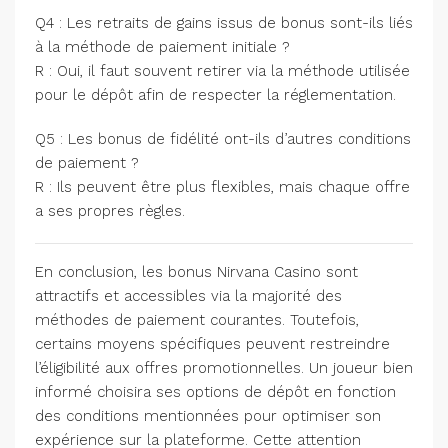
Q4 : Les retraits de gains issus de bonus sont-ils liés
à la méthode de paiement initiale ?
R : Oui, il faut souvent retirer via la méthode utilisée
pour le dépôt afin de respecter la réglementation.
Q5 : Les bonus de fidélité ont-ils d’autres conditions
de paiement ?
R : Ils peuvent être plus flexibles, mais chaque offre
a ses propres règles.
En conclusion, les bonus Nirvana Casino sont
attractifs et accessibles via la majorité des
méthodes de paiement courantes. Toutefois,
certains moyens spécifiques peuvent restreindre
l’éligibilité aux offres promotionnelles. Un joueur bien
informé choisira ses options de dépôt en fonction
des conditions mentionnées pour optimiser son
expérience sur la plateforme. Cette attention