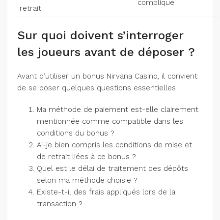
compliqué
retrait
Sur quoi doivent s’interroger
les joueurs avant de déposer ?
Avant d’utiliser un bonus Nirvana Casino, il convient
de se poser quelques questions essentielles :
Ma méthode de paiement est-elle clairement
mentionnée comme compatible dans les
conditions du bonus ?
Ai-je bien compris les conditions de mise et
de retrait liées à ce bonus ?
Quel est le délai de traitement des dépôts
selon ma méthode choisie ?
Existe-t-il des frais appliqués lors de la
transaction ?