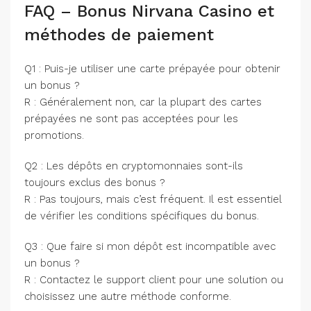
FAQ – Bonus Nirvana Casino et
méthodes de paiement
Q1 : Puis-je utiliser une carte prépayée pour obtenir
un bonus ?
R : Généralement non, car la plupart des cartes
prépayées ne sont pas acceptées pour les
promotions.
Q2 : Les dépôts en cryptomonnaies sont-ils
toujours exclus des bonus ?
R : Pas toujours, mais c’est fréquent. Il est essentiel
de vérifier les conditions spécifiques du bonus.
Q3 : Que faire si mon dépôt est incompatible avec
un bonus ?
R : Contactez le support client pour une solution ou
choisissez une autre méthode conforme.