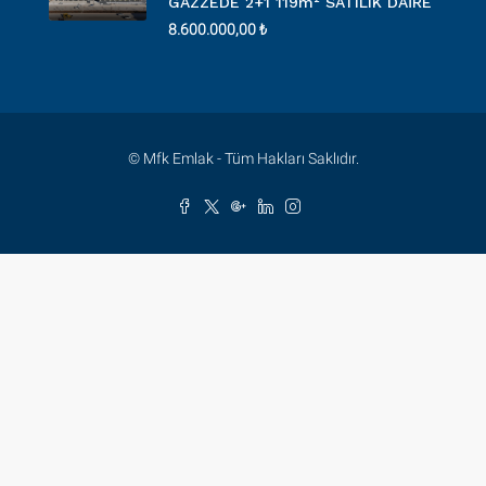
GAZZEDE 2+1 119m² SATILIK DAİRE
8.600.000,00 ₺
© Mfk Emlak - Tüm Hakları Saklıdır.