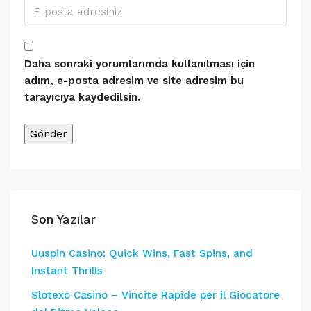
Daha sonraki yorumlarımda kullanılması için
adım, e-posta adresim ve site adresim bu
tarayıcıya kaydedilsin.
Son Yazılar
Uuspin Casino: Quick Wins, Fast Spins, and
Instant Thrills
Slotexo Casino – Vincite Rapide per il Giocatore