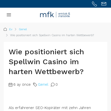
Ev
Genel
Wie positioniert sich Spellwin Casino im harten Wettbewerb?
Wie positioniert sich
Spellwin Casino im
harten Wettbewerb?
6 ay önce
Genel
0
Als erfahrener SEO-Kopiräter mit zehn Jahren