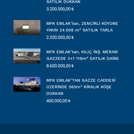
SATILIK DÜKKAN
3.200.000,00 ₺
MFK EMLAK’tan, ZENCİRLİ KÖYÜNE
YAKIN 24.508 m² SATILIK TARLA
2.200.000,00 ₺
MFK EMLAK’tan, KILIÇ İNŞ. MERAM
GAZZEDE 2+1 119m² SATILIK DAİRE
8.600.000,00 ₺
MFK EMLAK’TAN GAZZE CADDESİ
ÜZERİNDE 565m² KİRALIK KÖŞE
DÜKKAN
400.000,00 ₺