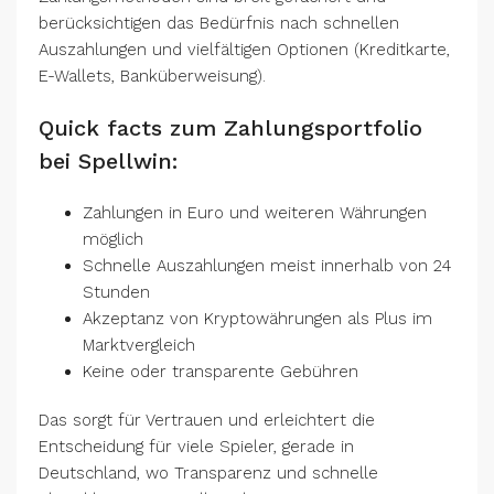
berücksichtigen das Bedürfnis nach schnellen
Auszahlungen und vielfältigen Optionen (Kreditkarte,
E-Wallets, Banküberweisung).
Quick facts zum Zahlungsportfolio
bei Spellwin:
Zahlungen in Euro und weiteren Währungen
möglich
Schnelle Auszahlungen meist innerhalb von 24
Stunden
Akzeptanz von Kryptowährungen als Plus im
Marktvergleich
Keine oder transparente Gebühren
Das sorgt für Vertrauen und erleichtert die
Entscheidung für viele Spieler, gerade in
Deutschland, wo Transparenz und schnelle