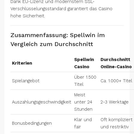
Dank EU-Lizenz und modernstem SSL-
Verschlüsselungsstandard garantiert das Casino
hohe Sicherheit.
Zusammenfassung: Spellwin im
Vergleich zum Durchschnitt
Spellwin
Durchschnitt
Kriterien
Casino
Online-Casino
Über 1.500
Spielangebot
Ca. 1.000+ Titel
Titel
Meist
Auszahlungsgeschwindigkeit
unter 24
2-3 Werktage
Stunden
Klar und
Oft kompliziert
Bonusbedingungen
fair
und restriktiv