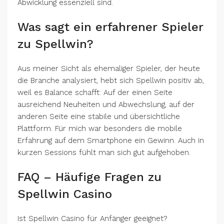
Abwicklung essenziell sind.
Was sagt ein erfahrener Spieler
zu Spellwin?
Aus meiner Sicht als ehemaliger Spieler, der heute
die Branche analysiert, hebt sich Spellwin positiv ab,
weil es Balance schafft: Auf der einen Seite
ausreichend Neuheiten und Abwechslung, auf der
anderen Seite eine stabile und übersichtliche
Plattform. Für mich war besonders die mobile
Erfahrung auf dem Smartphone ein Gewinn. Auch in
kurzen Sessions fühlt man sich gut aufgehoben.
FAQ – Häufige Fragen zu
Spellwin Casino
Ist Spellwin Casino für Anfänger geeignet?