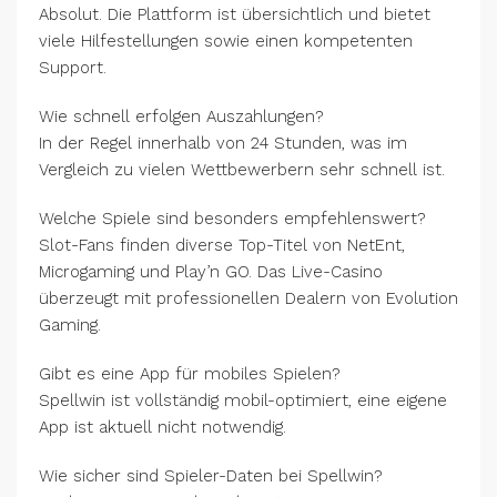
Absolut. Die Plattform ist übersichtlich und bietet
viele Hilfestellungen sowie einen kompetenten
Support.
Wie schnell erfolgen Auszahlungen?
In der Regel innerhalb von 24 Stunden, was im
Vergleich zu vielen Wettbewerbern sehr schnell ist.
Welche Spiele sind besonders empfehlenswert?
Slot-Fans finden diverse Top-Titel von NetEnt,
Microgaming und Play’n GO. Das Live-Casino
überzeugt mit professionellen Dealern von Evolution
Gaming.
Gibt es eine App für mobiles Spielen?
Spellwin ist vollständig mobil-optimiert, eine eigene
App ist aktuell nicht notwendig.
Wie sicher sind Spieler-Daten bei Spellwin?