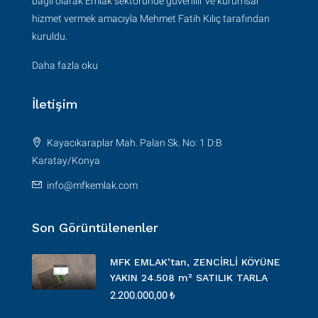
bağlı olarak Emlak sektöründe güvenilir ve kurumsal
hizmet vermek amacıyla Mehmet Fatih Kılıç tarafından
kuruldu.
Daha fazla oku
İletişim
Kayacıkaraplar Mah. Palan Sk. No: 1 D:B
Karatay/Konya
info@mfkemlak.com
Son Görüntülenenler
MFK EMLAK’tan, ZENCİRLİ KÖYÜNE
YAKIN 24.508 m² SATILIK TARLA
2.200.000,00 ₺