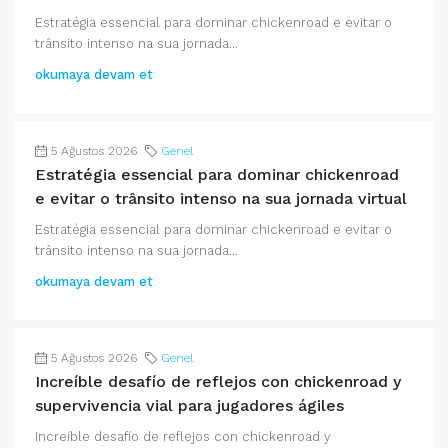
Estratégia essencial para dominar chickenroad e evitar o
trânsito intenso na sua jornada...
okumaya devam et
5 Ağustos 2026
Genel
Estratégia essencial para dominar chickenroad
e evitar o trânsito intenso na sua jornada virtual
Estratégia essencial para dominar chickenroad e evitar o
trânsito intenso na sua jornada...
okumaya devam et
5 Ağustos 2026
Genel
Increíble desafío de reflejos con chickenroad y
supervivencia vial para jugadores ágiles
Increíble desafío de reflejos con chickenroad y