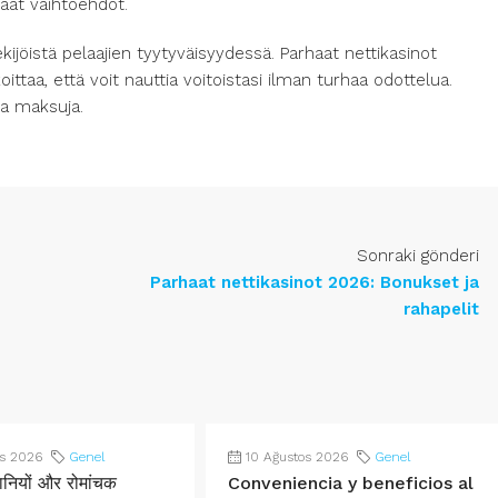
haat vaihtoehdot.
ijöistä pelaajien tyytyväisyydessä. Parhaat nettikasinot
ttaa, että voit nauttia voitoistasi ilman turhaa odottelua.
ta maksuja.
Sonraki gönderi
Parhaat nettikasinot 2026: Bonukset ja
rahapelit
os 2026
Genel
10 Ağustos 2026
Genel
नियों और रोमांचक
Conveniencia y beneficios al