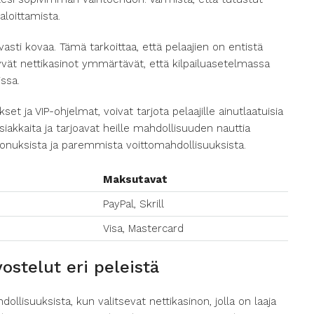
loittamista.
vasti kovaa. Tämä tarkoittaa, että pelaajien on entistä
yvät nettikasinot ymmärtävät, että kilpailuasetelmassa
issa.
t ja VIP-ohjelmat, voivat tarjota pelaajille ainutlaatuisia
siakkaita ja tarjoavat heille mahdollisuuden nauttia
bonuksista ja paremmista voittomahdollisuuksista.
Maksutavat
PayPal, Skrill
Visa, Mastercard
ostelut eri peleistä
dollisuuksista, kun valitsevat nettikasinon, jolla on laaja