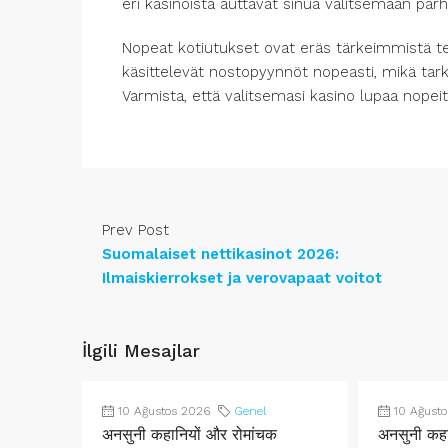
eri kasinoista auttavat sinua valitsemaan par
Nopeat kotiutukset ovat eräs tärkeimmistä tek
käsittelevät nostopyynnöt nopeasti, mikä tarkoi
Varmista, että valitsemasi kasino lupaa nopei
Prev Post
Suomalaiset nettikasinot 2026:
Ilmaiskierrokset ja verovapaat voitot
İlgili Mesajlar
10 Ağustos 2026
Genel
10 Ağust
अनसुनी कहानियों और रोमांचक
अनसुनी कहा