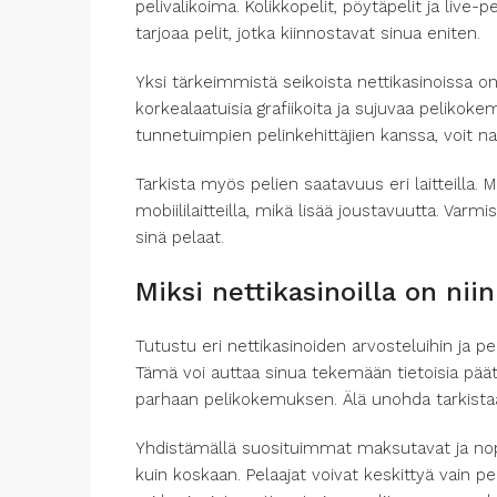
pelivalikoima. Kolikkopelit, pöytäpelit ja live-
tarjoaa pelit, jotka kiinnostavat sinua eniten.
Yksi tärkeimmistä seikoista nettikasinoissa on 
korkealaatuisia grafiikoita ja sujuvaa pelikoke
tunnetuimpien pelinkehittäjien kanssa, voit nau
Tarkista myös pelien saatavuus eri laitteilla. 
mobiililaitteilla, mikä lisää joustavuutta. Varmi
sinä pelaat.
Miksi nettikasinoilla on nii
Tutustu eri nettikasinoiden arvosteluihin ja pel
Tämä voi auttaa sinua tekemään tietoisia pää
parhaan pelikokemuksen. Älä unohda tarkista
Yhdistämällä suosituimmat maksutavat ja nop
kuin koskaan. Pelaajat voivat keskittyä vain pe