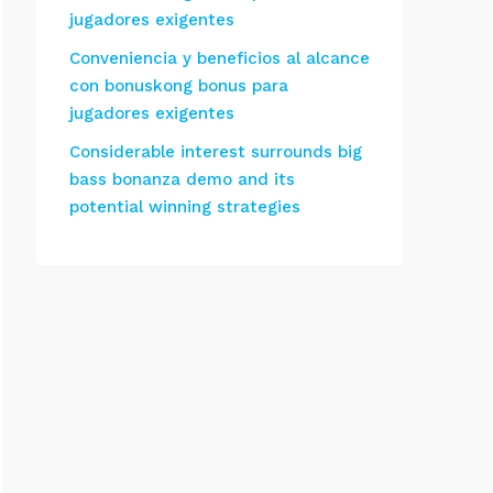
jugadores exigentes
Conveniencia y beneficios al alcance
con bonuskong bonus para
jugadores exigentes
Considerable interest surrounds big
bass bonanza demo and its
potential winning strategies