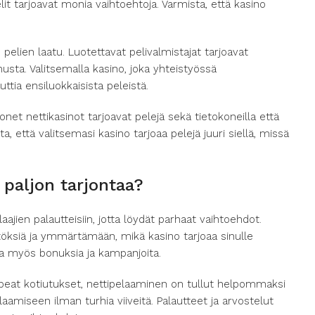
pelit tarjoavat monia vaihtoehtoja. Varmista, että kasino
pelien laatu. Luotettavat pelivalmistajat tarjoavat
musta. Valitsemalla kasino, joka yhteistyössä
ttia ensiluokkaisista peleistä.
Monet nettikasinot tarjoavat pelejä sekä tietokoneilla että
sta, että valitsemasi kasino tarjoaa pelejä juuri siellä, missä
n paljon tarjontaa?
aajien palautteisiin, jotta löydät parhaat vaihtoehdot.
töksiä ja ymmärtämään, mikä kasino tarjoaa sinulle
a myös bonuksia ja kampanjoita.
eat kotiutukset, nettipelaaminen on tullut helpommaksi
laamiseen ilman turhia viiveitä. Palautteet ja arvostelut