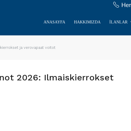
Hem
ANASAYFA
HAKKIMIZDA
İLANLAR
kierrokset ja verovapaat voitot
not 2026: Ilmaiskierrokset