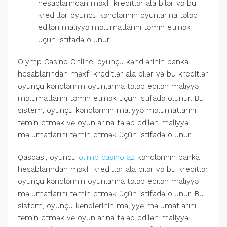
hesablarından məxfi kreditlər ala bilər və bu
kreditlər oyunçu kəndlərinin oyunlarına tələb
edilən maliyyə məlumatlarını təmin etmək
üçün istifadə olunur.
Olymp Casino Online, oyunçu kəndlərinin banka
hesablarından məxfi kreditlər ala bilər və bu kreditlər
oyunçu kəndlərinin oyunlarına tələb edilən maliyyə
məlumatlarını təmin etmək üçün istifadə olunur. Bu
sistem, oyunçu kəndlərinin maliyyə məlumatlarını
təmin etmək və oyunlarına tələb edilən maliyyə
məlumatlarını təmin etmək üçün istifadə olunur.
Qasdası, oyunçu
olimp casino az
kəndlərinin banka
hesablarından məxfi kreditlər ala bilər və bu kreditlər
oyunçu kəndlərinin oyunlarına tələb edilən maliyyə
məlumatlarını təmin etmək üçün istifadə olunur. Bu
sistem, oyunçu kəndlərinin maliyyə məlumatlarını
təmin etmək və oyunlarına tələb edilən maliyyə