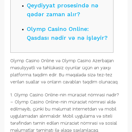
Qeydiyyat prosesində nə
qədər zaman alır?
Olymp Casino Online:
Qasdası nədir və nə işləyir?
Olymp Casino Online və Olymp Casino Azerbaijan
məsuliyyətli və təhlükəsiz oyunlar üçün ən yaxşı
platforma təqdim edir. Bu məqalədə sizə tez-tez
verilən suallar və onların cavabları təqdim olunacaq.
1. Olymp Casino Online-nin müraciət nömrəsi nədir?
– Olymp Casino Online-nin müraciət nömrəsi əldə
edilməyib, çünki bu məlumat internetdən və mobil
uygulamadan alınmalıdır. Mobil uygulama və siteli
tərəfindən təmin edilən müraciət nömrəsi və sosial
məlumatlar təminatı ilə əlaqə saxlanılacaq.