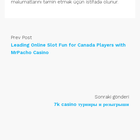
məlumatlarını təmin etmək üçün istifadə olunur.
Prev Post
Leading Online Slot Fun for Canada Players with
MrPacho Casino
Sonraki gönderi
7k casino турниры и розыгрыши