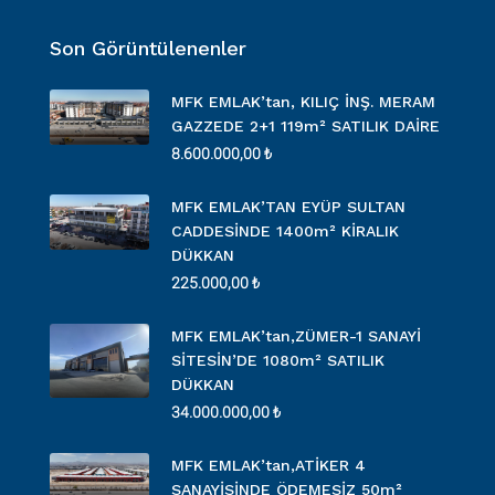
Son Görüntülenenler
MFK EMLAK’tan, KILIÇ İNŞ. MERAM
GAZZEDE 2+1 119m² SATILIK DAİRE
8.600.000,00 ₺
MFK EMLAK’TAN EYÜP SULTAN
CADDESİNDE 1400m² KİRALIK
DÜKKAN
225.000,00 ₺
MFK EMLAK’tan,ZÜMER-1 SANAYİ
SİTESİN’DE 1080m² SATILIK
DÜKKAN
34.000.000,00 ₺
MFK EMLAK’tan,ATİKER 4
SANAYİSİNDE ÖDEMESİZ 50m²