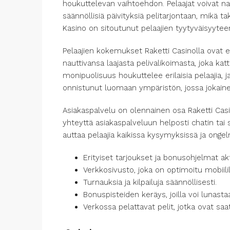
houkuttelevan vaihtoehdon. Pelaajat voivat nau
säännöllisiä päivityksiä pelitarjontaan, mikä tak
Kasino on sitoutunut pelaajien tyytyväisyyteen
Pelaajien kokemukset Raketti Casinolla ovat e
nauttivansa laajasta pelivalikoimasta, joka kat
monipuolisuus houkuttelee erilaisia pelaajia, ja
onnistunut luomaan ympäristön, jossa jokaine
Asiakaspalvelu on olennainen osa Raketti Casi
yhteyttä asiakaspalveluun helposti chatin tai 
auttaa pelaajia kaikissa kysymyksissä ja ongel
Erityiset tarjoukset ja bonusohjelmat aktii
Verkkosivusto, joka on optimoitu mobiilila
Turnauksia ja kilpailuja säännöllisesti.
Bonuspisteiden keräys, joilla voi lunastaa
Verkossa pelattavat pelit, jotka ovat sa