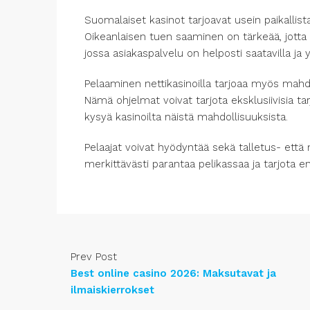
Suomalaiset kasinot tarjoavat usein paikalli
Oikeanlaisen tuen saaminen on tärkeää, jotta v
jossa asiakaspalvelu on helposti saatavilla ja y
Pelaaminen nettikasinoilla tarjoaa myös mahdoll
Nämä ohjelmat voivat tarjota eksklusiivisia tar
kysyä kasinoilta näistä mahdollisuuksista.
Pelaajat voivat hyödyntää sekä talletus- ett
merkittävästi parantaa pelikassaa ja tarjota
Prev Post
Best online casino 2026: Maksutavat ja
ilmaiskierrokset