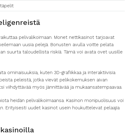
täpelit
ligenreistä
aikuttaa pelivalikoimaan. Monet nettikasinot tarjoavat
keilemaan uusia pelejä. Bonusten avulla voitte pelata
man suurta taloudellista riskiä. Tämä voi avata ovet uusille
a ominaisuuksia, kuten 3D-grafiikkaa ja interaktiivisia
i upeista peleistä, jotka vievät pelikokemuksen aivan
tsi viihdyttävää myös jännittävää ja mukaansatempaavaa.
omiota heidän pelivalikoimaansa. Kasinon monipuolisuus voi
n. Erityisesti uudet kasinot usein houkuttelevat pelaajia
kasinoilla