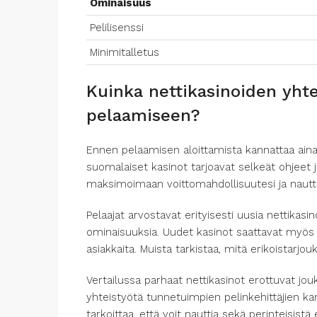
Ominaisuus
Pelilisenssi
Minimitalletus
Kuinka nettikasinoiden yhte
pelaamiseen?
Ennen pelaamisen aloittamista kannattaa aina 
suomalaiset kasinot tarjoavat selkeät ohjeet j
maksimoimaan voittomahdollisuutesi ja naut
Pelaajat arvostavat erityisesti uusia nettikasin
ominaisuuksia. Uudet kasinot saattavat myös
asiakkaita. Muista tarkistaa, mitä erikoistarjou
Vertailussa parhaat nettikasinot erottuvat jou
yhteistyötä tunnetuimpien pelinkehittäjien k
tarkoittaa, että voit nauttia sekä perinteisist