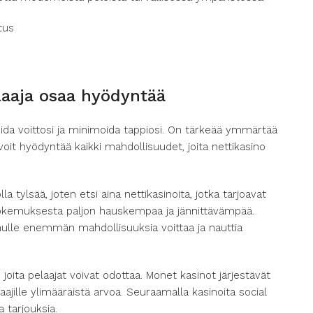
tus
laaja osaa hyödyntää
ida voittosi ja minimoida tappiosi. On tärkeää ymmärtää
oit hyödyntää kaikki mahdollisuudet, joita nettikasino
 tylsää, joten etsi aina nettikasinoita, jotka tarjoavat
kokemuksesta paljon hauskempaa ja jännittävämpää.
nulle enemmän mahdollisuuksia voittaa ja nauttia
 joita pelaajat voivat odottaa. Monet kasinot järjestävät
aajille ylimääräistä arvoa. Seuraamalla kasinoita social
a tarjouksia.