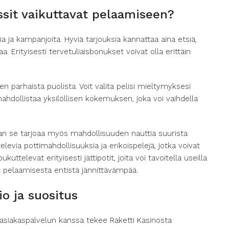
ssit vaikuttavat pelaamiseen?
a ja kampanjoita. Hyviä tarjouksia kannattaa aina etsiä,
a. Erityisesti tervetuliaisbonukset voivat olla erittäin
 parhaista puolista. Voit valita pelisi mieltymyksesi
mahdollistaa yksilöllisen kokemuksen, joka voi vaihdella
an se tarjoaa myös mahdollisuuden nauttia suurista
elevia pottimahdollisuuksia ja erikoispelejä, jotka voivat
ukuttelevat erityisesti jättipotit, joita voi tavoitella useilla
ät pelaamisesta entistä jännittävämpää.
io ja suositus
asiakaspalvelun kanssa tekee Raketti Kasinosta