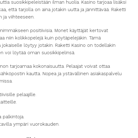
ttia suosikkipeleistään ilman huolia. Kasino tarjoaa lisäksi
aa, että tarjolla on aina jotakin uutta ja jännittävää. Raketti
 ja viihteeseen.
nimmäkseen positiivisia. Monet käyttäjät kertovat
taa niin kolikkopelejä kuin pöytäpelejäkin. Tämä
 jokaiselle löytyy jotakin. Raketti Kasino on todellakin
n voi löytää oman suosikkipelinsä.
non tarjoamaa kokonaisuutta. Pelaajat voivat ottaa
sähköpostin kautta. Nopea ja ystävällinen asiakaspalvelu
missa.
visille pelaajille.
itteille.
 palkintoja.
atavilla ympäri vuorokauden.