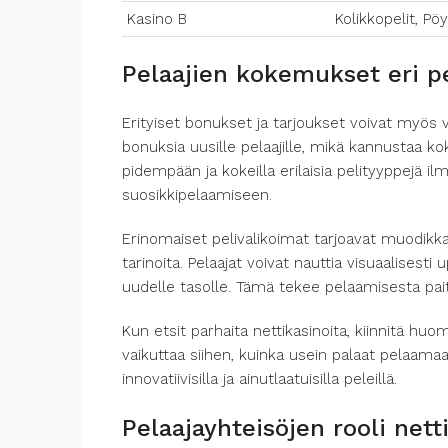
Kasino B
Kolikkopelit, Pöy
Pelaajien kokemukset eri pe
Erityiset bonukset ja tarjoukset voivat myös v
bonuksia uusille pelaajille, mikä kannustaa ko
pidempään ja kokeilla erilaisia pelityyppejä il
suosikkipelaamiseen.
Erinomaiset pelivalikoimat tarjoavat muodikkait
tarinoita. Pelaajat voivat nauttia visuaalisest
uudelle tasolle. Tämä tekee pelaamisesta pai
Kun etsit parhaita nettikasinoita, kiinnitä hu
vaikuttaa siihen, kuinka usein palaat pelaamaa
innovatiivisilla ja ainutlaatuisilla peleillä.
Pelaajayhteisöjen rooli netti