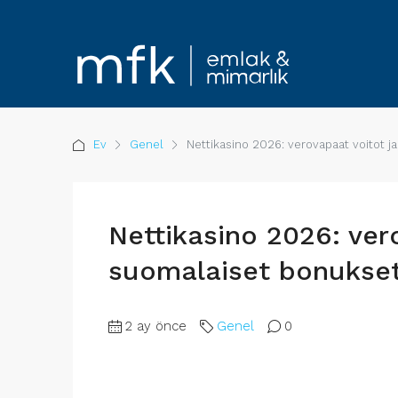
Ev
Genel
Nettikasino 2026: verovapaat voitot 
Nettikasino 2026: ver
suomalaiset bonukse
2 ay önce
Genel
0