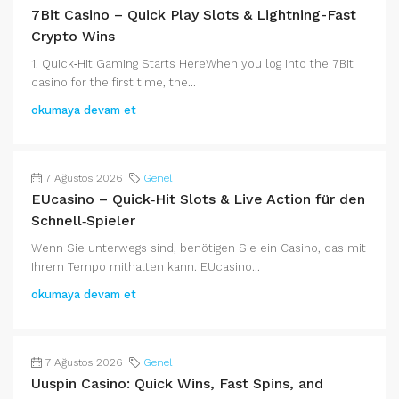
7Bit Casino – Quick Play Slots & Lightning-Fast
Crypto Wins
1. Quick‑Hit Gaming Starts HereWhen you log into the 7Bit
casino for the first time, the...
okumaya devam et
7 Ağustos 2026
Genel
EUcasino – Quick‑Hit Slots & Live Action für den
Schnell‑Spieler
Wenn Sie unterwegs sind, benötigen Sie ein Casino, das mit
Ihrem Tempo mithalten kann. EUcasino...
okumaya devam et
7 Ağustos 2026
Genel
Uuspin Casino: Quick Wins, Fast Spins, and