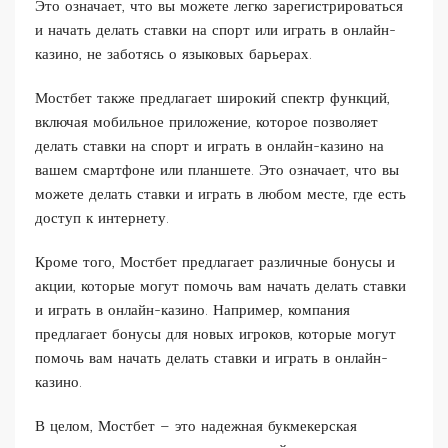
Это означает, что вы можете легко зарегистрироваться
и начать делать ставки на спорт или играть в онлайн-
казино, не заботясь о языковых барьерах.
Мостбет также предлагает широкий спектр функций,
включая мобильное приложение, которое позволяет
делать ставки на спорт и играть в онлайн-казино на
вашем смартфоне или планшете. Это означает, что вы
можете делать ставки и играть в любом месте, где есть
доступ к интернету.
Кроме того, Мостбет предлагает различные бонусы и
акции, которые могут помочь вам начать делать ставки
и играть в онлайн-казино. Например, компания
предлагает бонусы для новых игроков, которые могут
помочь вам начать делать ставки и играть в онлайн-
казино.
В целом, Мостбет – это надежная букмекерская