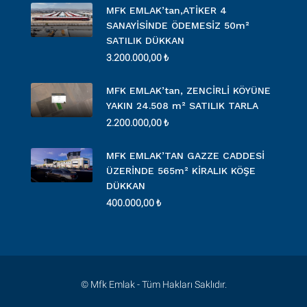
MFK EMLAK’tan,ATİKER 4
SANAYİSİNDE ÖDEMESİZ 50m²
SATILIK DÜKKAN
3.200.000,00 ₺
MFK EMLAK’tan, ZENCİRLİ KÖYÜNE
YAKIN 24.508 m² SATILIK TARLA
2.200.000,00 ₺
MFK EMLAK’TAN GAZZE CADDESİ
ÜZERİNDE 565m² KİRALIK KÖŞE
DÜKKAN
400.000,00 ₺
© Mfk Emlak - Tüm Hakları Saklıdır.