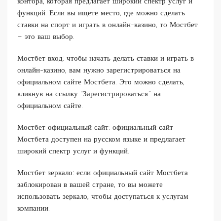
контора, которая предлагает широкий спектр услуг и
функций. Если вы ищете место, где можно сделать
ставки на спорт и играть в онлайн-казино, то Мостбет
– это ваш выбор.
Мостбет вход: чтобы начать делать ставки и играть в
онлайн-казино, вам нужно зарегистрироваться на
официальном сайте Мостбета. Это можно сделать,
кликнув на ссылку “Зарегистрироваться” на
официальном сайте.
Мостбет официальный сайт: официальный сайт
Мостбета доступен на русском языке и предлагает
широкий спектр услуг и функций.
Мостбет зеркало: если официальный сайт Мостбета
заблокирован в вашей стране, то вы можете
использовать зеркало, чтобы доступаться к услугам
компании.