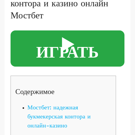
контора и казино онлайн
Мостбет
▶️
ИГРАТЬ
Содержимое
Мостбет: надежная
букмекерская контора и
онлайн-казино