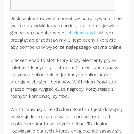
Jeśli szukasz nowych sposobów na rozrywkę online,
warto sprawdzić kasyno online, które oferuje wiele
gier, w tym popularny slot
chicken road
. W tym
przeglądzie przedstawimy Ci jego cechy i korzyści,
aby pomóc Ci w wyborze najlepszego kasyna online.
Chicken Road to slot, który łączy elementy gry w
ruletke z klasycznym slotem. Gra jest dostępna w
kasynach online, takich jak kasyno online, które
oferują wiele gier i bonusów. W Chicken Road slot
gracze mogą wygrać duże nagrody, korzystając z
różnych kombinacji symboli.
Warto zauważyć, że Chicken Road slot jest dostępny
w wersji demo, co pozwala na próbę gry przed
zapisaniem konta w kasynie online. To idealne
rozwiązanie dla tych, którzy chcą poznać zasady gry