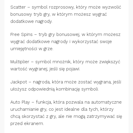
Scatter – symbol rozprosowy, który może wyzwolić
bonusowy tryb gry, w którym możesz wygrać
dodatkowe nagrody.
Free Spins – tryb gry bonusowej, w którym możesz
wygrać dodatkowe nagrody i wykorzystać swoje
umiejętności w grze.
Multiplier – symbol mnożnik, który może zwiększyć
wartość wygranej, jeśli się pojawi.
Jackpot – nagroda, która może zostać wygrana, jeśli
ułożysz odpowiednią kombinację symboli.
Auto Play – funkcja, która pozwala na automatyczne
uruchamianie gry, co jest idealne dla tych, którzy
chcą skorzystać z gry, ale nie mogą zatrzymywać się
przed ekranem.