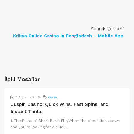
Sonraki gönderi
Krikya Online Casino in Bangladesh – Mobile App
İlgili Mesajlar
7 Ağustos 2026
Genel
Uuspin Casino: Quick Wins, Fast Spins, and
Instant Thrills
1. The Pulse of Short‑Burst PlayWhen the clock ticks down
and you’re looking for a quick...