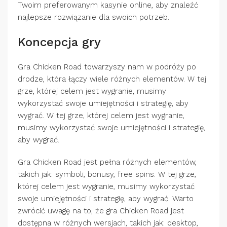
Twoim preferowanym kasynie online, aby znaleźć
najlepsze rozwiązanie dla swoich potrzeb.
Koncepcja gry
Gra Chicken Road towarzyszy nam w podróży po
drodze, która łączy wiele różnych elementów. W tej
grze, której celem jest wygranie, musimy
wykorzystać swoje umiejętności i strategię, aby
wygrać. W tej grze, której celem jest wygranie,
musimy wykorzystać swoje umiejętności i strategię,
aby wygrać.
Gra Chicken Road jest pełna różnych elementów,
takich jak: symboli, bonusy, free spins. W tej grze,
której celem jest wygranie, musimy wykorzystać
swoje umiejętności i strategię, aby wygrać. Warto
zwrócić uwagę na to, że gra Chicken Road jest
dostępna w różnych wersjach, takich jak: desktop,