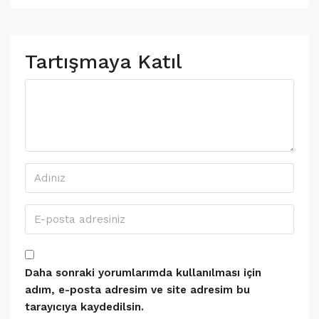
Tartışmaya Katıl
Daha sonraki yorumlarımda kullanılması için
adım, e-posta adresim ve site adresim bu
tarayıcıya kaydedilsin.