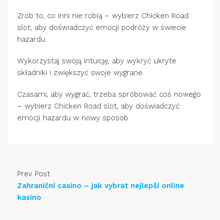
Zrób to, co inni nie robią – wybierz Chicken Road
slot, aby doświadczyć emocji podróży w świecie
hazardu.
Wykorzystaj swoją intuicję, aby wykryć ukryte
składniki i zwiększyć swoje wygrane.
Czasami, aby wygrać, trzeba spróbować coś nowego
– wybierz Chicken Road slot, aby doświadczyć
emocji hazardu w nowy sposób.
Prev Post
Zahraniční casino – jak vybrat nejlepší online
kasino