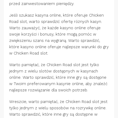
przed zainwestowaniem pieniędzy.
Jeśli szukasz kasyna online, które oferuje Chicken
Road slot, warto sprawdzić ofertę różnych kasyn.
Warto zauważyć, że każde kasyno online oferuje
swoje korzyści i bonusy, które mogą pomóc w
zwiększeniu szans na wygraną. Warto sprawdzić,
które kasyno online oferuje najlepsze warunki do gry
w Chicken Road slot.
Warto pamiętać, że Chicken Road slot jest tylko
jednym z wielu slotów dostępnych w kasynach
online. Warto sprawdzić, które inne gry są dostępne
w Twoim preferowanym kasynie online, aby znaleźć
najlepsze rozwiązanie dla swoich potrzeb.
Wreszcie, warto pamiętać, że Chicken Road slot jest
tylko jednym z wielu sposobów na rozrywkę online.
Warto sprawdzić, które inne gry są dostępne w