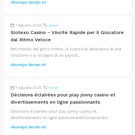
okumaya devam et
7 Ağustos 2026
Genel
Slotexo Casino – Vincite Rapide per il Giocatore
dal Ritmo Veloce
Nel mondo del gioco online, la scarica di adrenalina di una
rotazione e lo scoppio di un payout...
okumaya devam et
7 Ağustos 2026
Genel
Décisions éclairées pour play jonny casino et
divertissements en ligne passionnants
Décisions éclairées pour play jonny casino et
divertissements en ligne passionnantsComprendre...
okumaya devam et