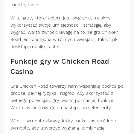
mobile, tablet.
W tej grze, której celem jest wygranie, musimy
wykorzystać swoje umiejętności i strategię, aby
wygrać. Warto zwrócić uwagę na to, że gra Chicken
Road jest dostępna w różnych wersjach, takich jak:
desktop, mobile, tablet.
Funkcje gry w Chicken Road
Casino
Gra Chicken Road towarzy nam wspaniałą podróż po
drodze, pełnej ryzyka i nagród. Aby skorzystać z
pełnego potencjału gry, warto poznać jej funkcje.
Warto zwrócić uwagę na następujące elementy:
Wild – symbol dzikowy, który może zastąpić inne
symbole, aby utworzyć wygraną kombinację.