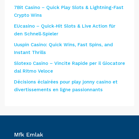
7Bit Casino – Quick Play Slots & Lightning-Fast
Crypto Wins
EUcasino – Quick‑Hit Slots & Live Action für
den Schnell‑Spieler
Uuspin Casino: Quick Wins, Fast Spins, and
Instant Thrills
Slotexo Casino – Vincite Rapide per il Giocatore
dal Ritmo Veloce
Décisions éclairées pour play jonny casino et
divertissements en ligne passionnants
Mfk Emlak