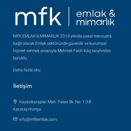
MFK EMLAK & MİMARLIK 2019 yılında yasal mevzuata
bağlı olarak Emlak sektöründe güvenilir ve kurumsal
hizmet vermek amacıyla Mehmet Fatih Kılıç tarafından
kuruldu.
Daha fazla oku
İletişim
Kayacıkaraplar Mah. Palan Sk. No: 1 D:B
Karatay/Konya
info@mfkemlak.com