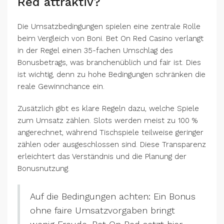
Red attraktiv?
Die Umsatzbedingungen spielen eine zentrale Rolle
beim Vergleich von Boni. Bet On Red Casino verlangt
in der Regel einen 35-fachen Umschlag des
Bonusbetrags, was branchenüblich und fair ist. Dies
ist wichtig, denn zu hohe Bedingungen schränken die
reale Gewinnchance ein.
Zusätzlich gibt es klare Regeln dazu, welche Spiele
zum Umsatz zählen. Slots werden meist zu 100 %
angerechnet, während Tischspiele teilweise geringer
zählen oder ausgeschlossen sind. Diese Transparenz
erleichtert das Verständnis und die Planung der
Bonusnutzung.
Auf die Bedingungen achten: Ein Bonus
ohne faire Umsatzvorgaben bringt