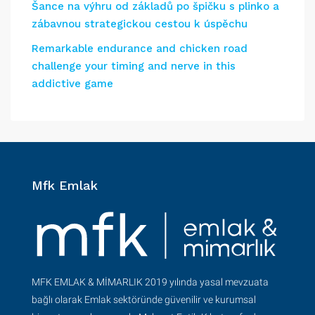
Šance na výhru od základů po špičku s plinko a
zábavnou strategickou cestou k úspěchu
Remarkable endurance and chicken road
challenge your timing and nerve in this
addictive game
Mfk Emlak
MFK EMLAK & MİMARLIK 2019 yılında yasal mevzuata
bağlı olarak Emlak sektöründe güvenilir ve kurumsal