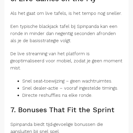
Als het gaat om live tafels, is het tempo nog sneller.
Een typische blackjack tafel bij Spinpanda kan een
ronde in minder dan negentig seconden afronden
als je de basisstrategie volgt.
De live streaming van het platform is
geoptimaliseerd voor mobiel, zodat je geen moment
mist.
Snel seat‑toewijzing – geen wachtruimtes.
Snel dealer‑actie – vooraf ingestelde timings.
Directe reshuffles na elke ronde.
7. Bonuses That Fit the Sprint
Spinpanda biedt tijd‑gevoelige bonussen die
aansluiten bij snel spel.