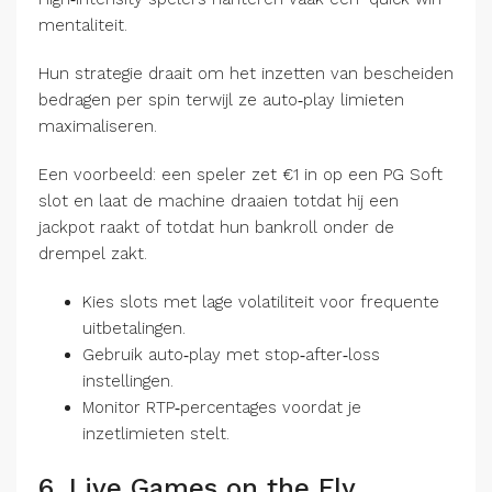
mentaliteit.
Hun strategie draait om het inzetten van bescheiden
bedragen per spin terwijl ze auto‑play limieten
maximaliseren.
Een voorbeeld: een speler zet €1 in op een PG Soft
slot en laat de machine draaien totdat hij een
jackpot raakt of totdat hun bankroll onder de
drempel zakt.
Kies slots met lage volatiliteit voor frequente
uitbetalingen.
Gebruik auto‑play met stop‑after‑loss
instellingen.
Monitor RTP‑percentages voordat je
inzetlimieten stelt.
6. Live Games on the Fly