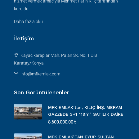
hizmet vermek amacıyla Mehmet Fatih Kılıç tarafından
kuruldu.
Daha fazla oku
İletişim
Kayacıkaraplar Mah. Palan Sk. No: 1 D:B
Karatay/Konya
info@mfkemlak.com
Son Görüntülenenler
MFK EMLAK’tan, KILIÇ İNŞ. MERAM
GAZZEDE 2+1 119m² SATILIK DAİRE
8.600.000,00 ₺
MFK EMLAK’TAN EYÜP SULTAN