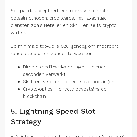
Spinpanda accepteert een reeks van directe
betaalmethoden: creditcards, PayPal‑achtige
diensten zoals Neteller en Skrill, en zelfs crypto
wallets.
De minimale top‑up is €20, genoeg om meerdere
rondes te starten zonder te wachten.
Directe creditcard‑stortingen – binnen
seconden verwerkt.
Skrill en Neteller – directe overboekingen.
Crypto‑opties – directe bevestiging op
blockchain.
5. Lightning‑Speed Slot
Strategy
High‑intensity spelers hanteren vaak een “quick win”