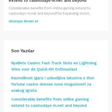
extend to casinodays-in.net and beyond
Considerable benefits from online gaming extend to
casinodays-in.net and beyondThe Expanding World...
okumaya devam et
Son Yazılar
NyxBets Casino: Fast‑Track Slots en Lightning
Wins voor de Quick‑Hit Enthousiast
Raznolikost igara i uzbudljiva iskustva s thor
fortune casino donose nove mogućnosti za
svakog igrača
Considerable benefits from online gaming
extend to casinodays-in.net and beyond