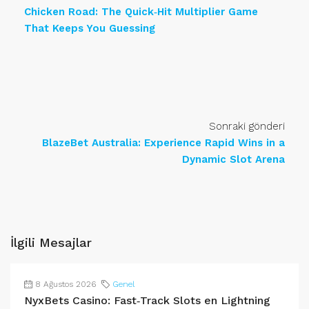
Chicken Road: The Quick‑Hit Multiplier Game
That Keeps You Guessing
Sonraki gönderi
BlazeBet Australia: Experience Rapid Wins in a
Dynamic Slot Arena
İlgili Mesajlar
8 Ağustos 2026
Genel
NyxBets Casino: Fast‑Track Slots en Lightning