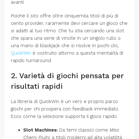
avanti.
Poiché il sito offre oltre cinquemila titoli di più di
cento provider, raramente devi cercare un gioco che
si adatti al tuo ritmo. Che tu stia cercando una slot
che spara una serie di vincite in un singolo rullo o
una mano di blackjack che si risolve in pochi clic,
QuickWin
è costruito attorno a questa mentalità di
rapido turnaround.
2. Varietà di giochi pensata per
risultati rapidi
La libreria di QuickWin è un vero e proprio parco
giochi per chi prospera con feedback immediato.
Ecco come la selezione supporta il gioco rapido:
Slot Machines:
Da temi classici come
Miss
Cherry Fruits
a titoli moderni ad alta volatilità