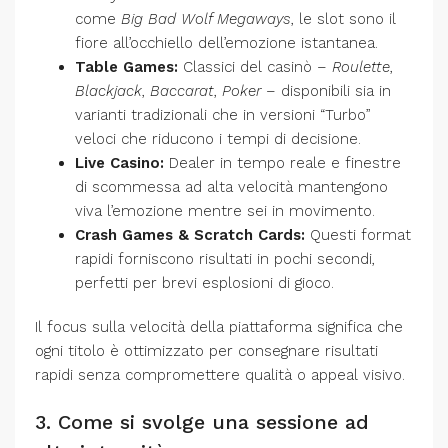
come
Big Bad Wolf Megaways
, le slot sono il
fiore all’occhiello dell’emozione istantanea.
Table Games:
Classici del casinò –
Roulette
,
Blackjack
,
Baccarat
,
Poker
– disponibili sia in
varianti tradizionali che in versioni “Turbo”
veloci che riducono i tempi di decisione.
Live Casino:
Dealer in tempo reale e finestre
di scommessa ad alta velocità mantengono
viva l’emozione mentre sei in movimento.
Crash Games & Scratch Cards:
Questi format
rapidi forniscono risultati in pochi secondi,
perfetti per brevi esplosioni di gioco.
Il focus sulla velocità della piattaforma significa che
ogni titolo è ottimizzato per consegnare risultati
rapidi senza compromettere qualità o appeal visivo.
3. Come si svolge una sessione ad