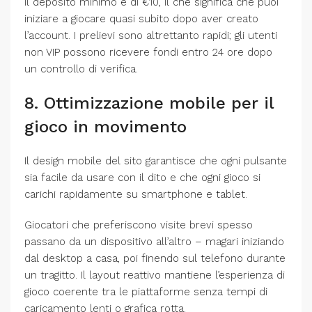
Il deposito minimo è di €10, il che significa che puoi
iniziare a giocare quasi subito dopo aver creato
l’account. I prelievi sono altrettanto rapidi; gli utenti
non VIP possono ricevere fondi entro 24 ore dopo
un controllo di verifica.
8. Ottimizzazione mobile per il
gioco in movimento
Il design mobile del sito garantisce che ogni pulsante
sia facile da usare con il dito e che ogni gioco si
carichi rapidamente su smartphone e tablet.
Giocatori che preferiscono visite brevi spesso
passano da un dispositivo all’altro – magari iniziando
dal desktop a casa, poi finendo sul telefono durante
un tragitto. Il layout reattivo mantiene l’esperienza di
gioco coerente tra le piattaforme senza tempi di
caricamento lenti o grafica rotta.