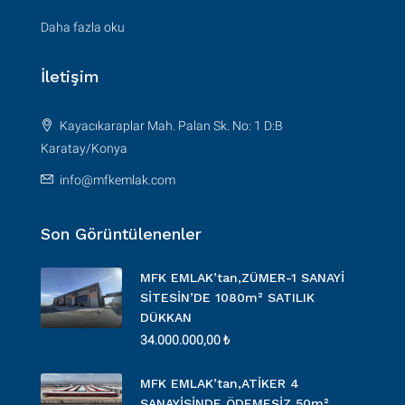
Daha fazla oku
İletişim
Kayacıkaraplar Mah. Palan Sk. No: 1 D:B
Karatay/Konya
info@mfkemlak.com
Son Görüntülenenler
MFK EMLAK’tan,ZÜMER-1 SANAYİ
SİTESİN’DE 1080m² SATILIK
DÜKKAN
34.000.000,00 ₺
MFK EMLAK’tan,ATİKER 4
SANAYİSİNDE ÖDEMESİZ 50m²