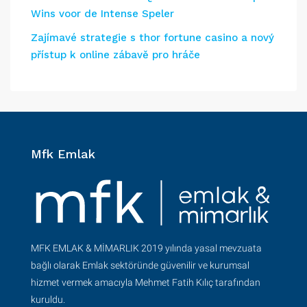
Wins voor de Intense Speler
Zajímavé strategie s thor fortune casino a nový
přístup k online zábavě pro hráče
Mfk Emlak
MFK EMLAK & MİMARLIK 2019 yılında yasal mevzuata
bağlı olarak Emlak sektöründe güvenilir ve kurumsal
hizmet vermek amacıyla Mehmet Fatih Kılıç tarafından
kuruldu.