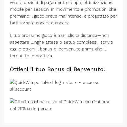
veloci, opzioni di pagamento lampo, ottimizzazione
mobile per sessioni in movimento e promozioni che
premiano il gioco breve ma intenso, è progettato per
farti tornare ancora e ancora.
Il tuo prossimo gioco è a un clic di distanza—non
aspettare lunghe attese o setup complessi. Iscriviti
oggi e ottieni il bonus di benvenuto prima che il
tempo te lo porti via.
Ottieni il tuo Bonus di Benvenuto!