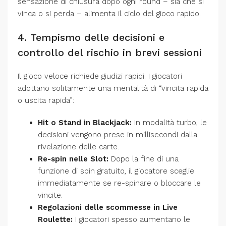
sensazione di chiusura dopo ogni round – sia che si
vinca o si perda – alimenta il ciclo del gioco rapido.
4. Tempismo delle decisioni e
controllo del rischio in brevi sessioni
Il gioco veloce richiede giudizi rapidi. I giocatori
adottano solitamente una mentalità di “vincita rapida
o uscita rapida”:
Hit o Stand in Blackjack:
In modalità turbo, le
decisioni vengono prese in millisecondi dalla
rivelazione delle carte.
Re-spin nelle Slot:
Dopo la fine di una
funzione di spin gratuito, il giocatore sceglie
immediatamente se re-spinare o bloccare le
vincite.
Regolazioni delle scommesse in Live
Roulette:
I giocatori spesso aumentano le