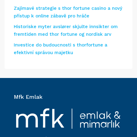
Zajímavé strategie s thor fortune casino a nový
přístup k online zábavě pro hráče
Historiske myter avslører skjulte innsikter om
fremtiden med thor fortune og nordisk arv
Investice do budoucnosti s thorfortune a
efektivní správou majetku
Mfk Emlak