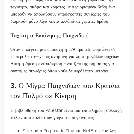
ταχύτητα, ακόμα και χρήστες με περιορισμένα δεδομένα
μπορούν να απολαύσουν απρόσκοπτες συνεδρίες που
διαρκούν μόνο λίγα λεπτά αλλά είναι γεμάτες δράση.
Ταχύτητα Εκκίνησης Παιχνιδιού
Όταν επιλέγετε μια υποδοχή ή live τραπέζι, φορτώνει σε
δευτερόλεπτα—χωρίς αναμονή για λήψη μεγάλων αρχείων.
Αυτή η άμεση ανταπόκριση είναι ζωτικής σημασίας για
σύντομες συνεδρίες όπου κάθε δευτερόλεπτο μετράει.
3. Ο Μίγμα Παιχνιδιών που Κρατάει
τον Παλμό σε Κίνηση
Η βιβλιοθήκη του Polestar είναι μια επιμελημένη συλλογή
τίτλων που καλύπτουν γρήγορες συγκινήσεις:
Slots από Pragmatic Play και NetEnt με απλές