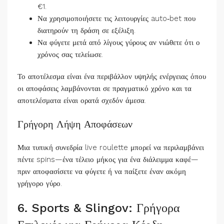
€1.
Να χρησιμοποιήσετε τις λειτουργίες auto‑bet που
διατηρούν τη δράση σε εξέλιξη.
Να φύγετε μετά από λίγους γύρους αν νιώθετε ότι ο
χρόνος σας τελείωσε.
Το αποτέλεσμα είναι ένα περιβάλλον υψηλής ενέργειας όπου
οι αποφάσεις λαμβάνονται σε πραγματικό χρόνο και τα
αποτελέσματα είναι ορατά σχεδόν άμεσα.
Γρήγορη Λήψη Αποφάσεων
Μια τυπική συνεδρία live roulette μπορεί να περιλαμβάνει
πέντε spins—ένα τέλειο μήκος για ένα διάλειμμα καφέ—
πριν αποφασίσετε να φύγετε ή να παίξετε έναν ακόμη
γρήγορο γύρο.
6. Sports & Slingov: Γρήγορα