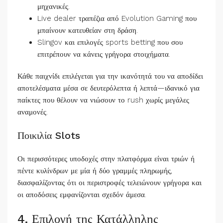
μηχανικές.
Live dealer τραπέζια από Evolution Gaming που
μπαίνουν κατευθείαν στη δράση.
Slingov και επιλογές sports betting που σου
επιτρέπουν να κάνεις γρήγορα στοιχήματα.
Κάθε παιχνίδι επιλέγεται για την ικανότητά του να αποδίδει
αποτελέσματα μέσα σε δευτερόλεπτα ή λεπτά—ιδανικό για
παίκτες που θέλουν να νιώσουν το rush χωρίς μεγάλες
αναμονές.
Ποικιλία Slots
Οι περισσότερες υποδοχές στην πλατφόρμα είναι τριών ή
πέντε κυλίνδρων με μία ή δύο γραμμές πληρωμής,
διασφαλίζοντας ότι οι περιστροφές τελειώνουν γρήγορα και
οι αποδόσεις εμφανίζονται σχεδόν άμεσα.
4. Επιλογή της Κατάλληλης