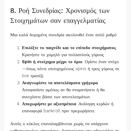
8. Ροή Συνεδρίας: Χρονισμός των
Στοιχημάτων σαν επαγγελματίας
Μια καλά δομημένη συνεδρία ακολουθεί έναν απλό ρυθμό:
Επιλέξτε το παιχνίδι και το επίπεδο στοιχήματος
:
Κρατήστε το χαμηλό για πολλαπλούς γύρους.
Spin ή στοίχημα μέχρι το όριο
: Ορίστε έναν στόχο
—όπως πέντε επιτυχημένους spins ή τρεις γύρους σε
live τραπέζι.
Αναγνωρίστε τα αποτελέσματα γρήγορα
:
Αποφασίστε αμέσως αν θα σταματήσετε ή θα
συνεχίσετε βάσει των αποτελεσμάτων.
Αποχωρήστε με αξιοπρέπεια
: Ανάληψη κερδών ή
επαναφορά bankroll πριν προχωρήσετε.
Αυτός ο κύκλος επαναλαμβάνεται χωρίς να υπάρχουν
καθυστερημένες αποφάσεις, διατηρώντας την αδρεναλίνη σε