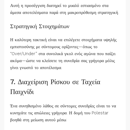
Αυτή η προσέγγιση διατηρεί το μυαλό εστιασμένο στα
άμεσα αποτελέσματα παρά στη μακροπρόθεσμη στρατηγική.
Στρατηγική Στοιχημάτων
Η καλύτερη τακτική είναι να επιλέγετε στοιχήματα υψηλής
εμπιστοσύνης με σύντομους ορίζοντες—όπως το
“Over/Under” στα συνολικά γκολ ενός αγώνα που παίζει
ακόμα—ώστε να κλείσετε τη συνεδρία σας γρήγορα μόλις
γίνει γνωστό το αποτέλεσμα.
7. Διαχείριση Ρίσκου σε Ταχεία
Παιχνίδι
Ένα συνηθισμένο λάθος σε σύντομες συνεδρίες είναι το να
κυνηγάτε τις απώλειες γρήγορα. Η δομή του Polestar
βοηθά στη μείωση αυτού μέσω: