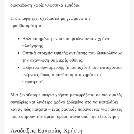
διασκέδαση χωρίς γλωσσικά εμπόδια.
Η διεπαφή έχει σχεδιαστεί με γνώμονα την
προσβασιμότητα:
Απλοποιημένα μενού που μειώνουν τον χρόνο
πλοήγησης.
Οπτικά στοιχεία υψηλής αντίθεσης που διευκολύνουν
την ανάγνωση σε μικρές οθόνες.
Πλήκτρα συντόμευσης (όπου ισχύει) που επιταχύνουν
ενέργειες όπως τοποθέτηση στοιχημάτων ή
περιστροφή.
Μια ξεκάθαρη εμπειρία χρήστη μεταφράζεται σε πιο ομαλές
συνεδρίες και λιγότερο χρόνο ξοδεμένο στο να καταλάβει
κανείς πώς παίζεται—ένας βασικός παράγοντας για παίκτες
που εκτιμούν την άμεση δράση πάνω από την εξερεύνηση.
Αναδείξεις Εμπειρίας Χρήστη