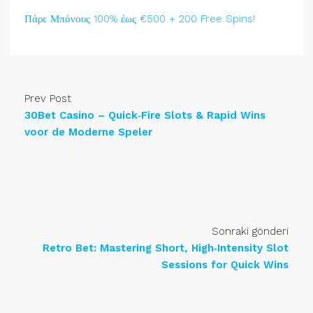
Πάρε Μπόνους 100% έως €500 + 200 Free Spins!
Prev Post
30Bet Casino – Quick‑Fire Slots & Rapid Wins
voor de Moderne Speler
Sonraki gönderi
Retro Bet: Mastering Short, High‑Intensity Slot
Sessions for Quick Wins