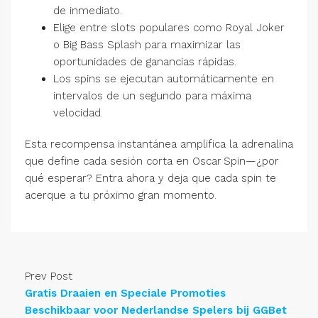
de inmediato.
Elige entre slots populares como Royal Joker
o Big Bass Splash para maximizar las
oportunidades de ganancias rápidas.
Los spins se ejecutan automáticamente en
intervalos de un segundo para máxima
velocidad.
Esta recompensa instantánea amplifica la adrenalina
que define cada sesión corta en Oscar Spin—¿por
qué esperar? Entra ahora y deja que cada spin te
acerque a tu próximo gran momento.
Prev Post
Gratis Draaien en Speciale Promoties
Beschikbaar voor Nederlandse Spelers bij GGBet