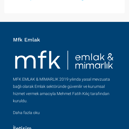
Mfk Emlak
MFK EMLAK & MİMARLIK 2019 yılında yasal mevzuata
bağlı olarak Emlak sektöründe güvenilir ve kurumsal
hizmet vermek amacıyla Mehmet Fatih Kılıç tarafından
kuruldu.
Daha fazla oku
İletişim