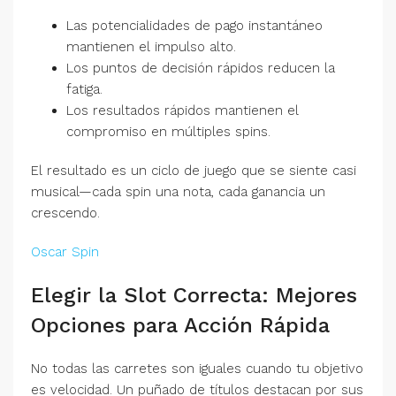
Las potencialidades de pago instantáneo
mantienen el impulso alto.
Los puntos de decisión rápidos reducen la
fatiga.
Los resultados rápidos mantienen el
compromiso en múltiples spins.
El resultado es un ciclo de juego que se siente casi
musical—cada spin una nota, cada ganancia un
crescendo.
Oscar Spin
Elegir la Slot Correcta: Mejores
Opciones para Acción Rápida
No todas las carretes son iguales cuando tu objetivo
es velocidad. Un puñado de títulos destacan por sus