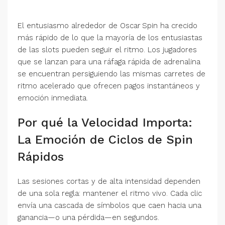
El entusiasmo alrededor de Oscar Spin ha crecido
más rápido de lo que la mayoría de los entusiastas
de las slots pueden seguir el ritmo. Los jugadores
que se lanzan para una ráfaga rápida de adrenalina
se encuentran persiguiendo las mismas carretes de
ritmo acelerado que ofrecen pagos instantáneos y
emoción inmediata.
Por qué la Velocidad Importa:
La Emoción de Ciclos de Spin
Rápidos
Las sesiones cortas y de alta intensidad dependen
de una sola regla: mantener el ritmo vivo. Cada clic
envía una cascada de símbolos que caen hacia una
ganancia—o una pérdida—en segundos.