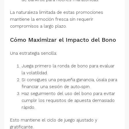
La naturaleza limitada de estas promociones
mantiene la emoción fresca sin requerir
compromisos a largo plazo.
Cómo Maximizar el Impacto del Bono
Una estrategia sencilla:
Juega primero la ronda de bono para evaluar
la volatilidad.
Si consigues una pequeña ganancia, úsala para
financiar una sesión de auto‑spin.
Haz seguimiento del uso del bono para evitar
cumplir los requisitos de apuesta demasiado
rápido.
Esto mantiene el ciclo de juego ajustado y
gratificante.