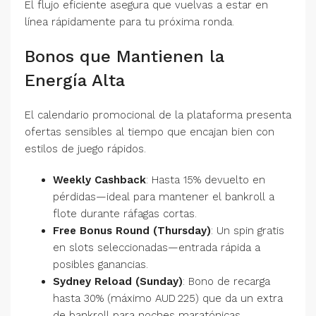
El flujo eficiente asegura que vuelvas a estar en
línea rápidamente para tu próxima ronda.
Bonos que Mantienen la
Energía Alta
El calendario promocional de la plataforma presenta
ofertas sensibles al tiempo que encajan bien con
estilos de juego rápidos.
Weekly Cashback
: Hasta 15% devuelto en
pérdidas—ideal para mantener el bankroll a
flote durante ráfagas cortas.
Free Bonus Round (Thursday)
: Un spin gratis
en slots seleccionadas—entrada rápida a
posibles ganancias.
Sydney Reload (Sunday)
: Bono de recarga
hasta 30% (máximo AUD 225) que da un extra
de bankroll para noches maratónicas.