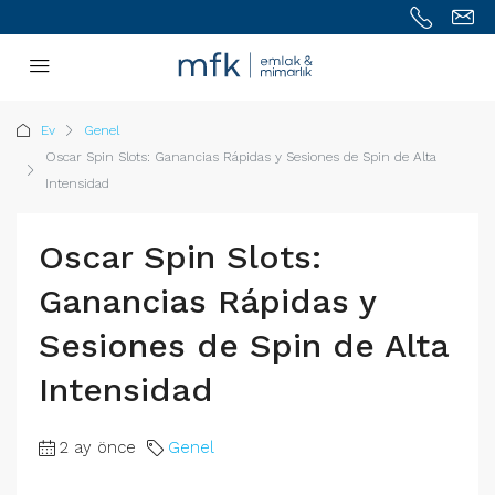
Ev
Genel
Oscar Spin Slots: Ganancias Rápidas y Sesiones de Spin de Alta
Intensidad
Oscar Spin Slots:
Ganancias Rápidas y
Sesiones de Spin de Alta
Intensidad
2 ay önce
Genel