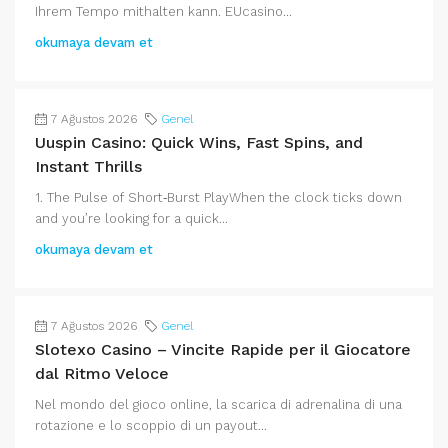
Ihrem Tempo mithalten kann. EUcasino...
okumaya devam et
7 Ağustos 2026
Genel
Uuspin Casino: Quick Wins, Fast Spins, and
Instant Thrills
1. The Pulse of Short‑Burst PlayWhen the clock ticks down
and you’re looking for a quick...
okumaya devam et
7 Ağustos 2026
Genel
Slotexo Casino – Vincite Rapide per il Giocatore
dal Ritmo Veloce
Nel mondo del gioco online, la scarica di adrenalina di una
rotazione e lo scoppio di un payout...