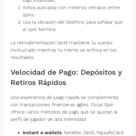
baja volatilidad.
Activa auto‑play con mínimos retrasos entre
spins.
Usa la vibración del teléfono para señalar que
el spin terminó.
La retroalimentación táctil mantiene tu cuerpo
involucrado mientras tu mente se enfoca en los
resultados.
Velocidad de Pago: Depósitos y
Retiros Rápidos
Una experiencia de juego rápida se complementa
con transacciones financieras ágiles. Oscar Spin
ofrece varios métodos de pago que se ajustan al
perfil de jugador de alta intensidad.
Instant e‑wallets
: Neteller, Skrill, PaysafeCard