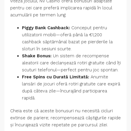
viteza jocului, NV Casino oferă bonusuri adaptate
pentru cei care preferă implicarea rapidă în locul
acumulării pe termen lung.
Piggy Bank Cashback:
Conceput pentru
utilizatorii mobili—oferă până la €1,200
cashback săptămânal bazat pe pierderile la
sloturi în sesiuni scurte.
Shake Bonus:
Un sistem de recompense
aleatorii care declanșează rotiri gratuite când îți
scuturi telefonul—perfect pentru joc spontan.
Free Spins cu Durată Limitată:
Anumite
lansări de jocuri oferă rotiri gratuite care expiră
după câteva zile—încurajând participarea
rapidă.
Cheia este că aceste bonusuri nu necesită cicluri
extinse de pariere; recompensează câștigurile rapide
și încurajează vizite repetate pe parcursul zilei.