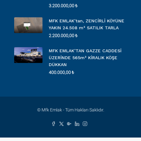
3.200.000,00 ₺
MFK EMLAK’tan, ZENCİRLİ KÖYÜNE
YAKIN 24.508 m² SATILIK TARLA
2.200.000,00 ₺
MFK EMLAK’TAN GAZZE CADDESİ
ÜZERİNDE 565m² KİRALIK KÖŞE
DÜKKAN
400.000,00 ₺
© Mfk Emlak - Tüm Hakları Saklıdır.