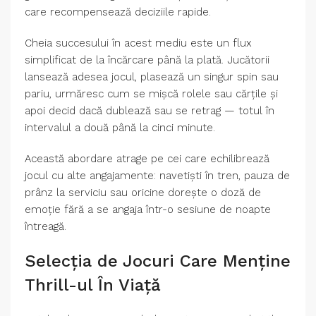
care recompensează deciziile rapide.
Cheia succesului în acest mediu este un flux
simplificat de la încărcare până la plată. Jucătorii
lansează adesea jocul, plasează un singur spin sau
pariu, urmăresc cum se mișcă rolele sau cărțile și
apoi decid dacă dublează sau se retrag — totul în
intervalul a două până la cinci minute.
Această abordare atrage pe cei care echilibrează
jocul cu alte angajamente: navetiști în tren, pauza de
prânz la serviciu sau oricine dorește o doză de
emoție fără a se angaja într-o sesiune de noapte
întreagă.
Selecția de Jocuri Care Menține
Thrill-ul În Viață