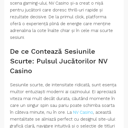
scena gaming-ului, NV Casino și-a creat o nișă
pentru jucătorii care doresc thrill-uri rapide și
rezultate decisive. De la primul click, platforma
oferă o experiență plină de energie care menține
adrenalina la cote înalte chiar și în cele mai scurte
sesiuni.
De ce Contează Sesiunile
Scurte: Pulsul Jucătorilor NV
Casino
Sesiunile scurte, de intensitate ridicată, sunt esența
multor entuziaști moderni ai cazinoului. Ei apreciază
viteza mai mult decât durata, căutând momente în
care un singur spin sau pariu poate schimba soarta
în câteva minute, nu în ore. La
NV Casino
, această
mentalitate se aliniază perfect cu designul site-ului:
grafică clară, navigare intuitivă și o selecție de titluri