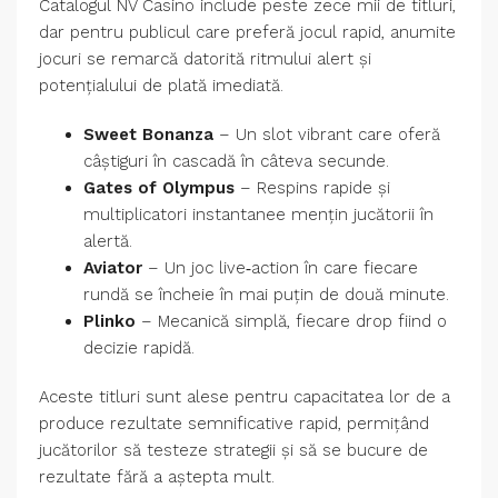
Catalogul NV Casino include peste zece mii de titluri,
dar pentru publicul care preferă jocul rapid, anumite
jocuri se remarcă datorită ritmului alert și
potențialului de plată imediată.
Sweet Bonanza
– Un slot vibrant care oferă
câștiguri în cascadă în câteva secunde.
Gates of Olympus
– Respins rapide și
multiplicatori instantanee mențin jucătorii în
alertă.
Aviator
– Un joc live‑action în care fiecare
rundă se încheie în mai puțin de două minute.
Plinko
– Mecanică simplă, fiecare drop fiind o
decizie rapidă.
Aceste titluri sunt alese pentru capacitatea lor de a
produce rezultate semnificative rapid, permițând
jucătorilor să testeze strategii și să se bucure de
rezultate fără a aștepta mult.