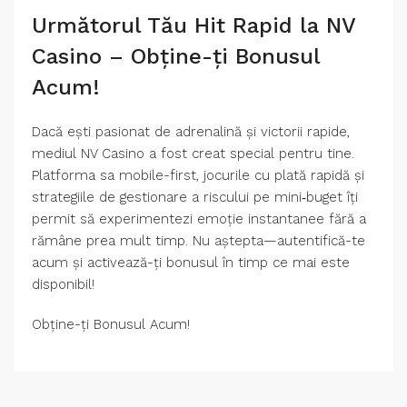
Următorul Tău Hit Rapid la NV
Casino – Obține-ți Bonusul
Acum!
Dacă ești pasionat de adrenalină și victorii rapide,
mediul NV Casino a fost creat special pentru tine.
Platforma sa mobile-first, jocurile cu plată rapidă și
strategiile de gestionare a riscului pe mini‑buget îți
permit să experimentezi emoție instantanee fără a
rămâne prea mult timp. Nu aștepta—autentifică-te
acum și activează-ți bonusul în timp ce mai este
disponibil!
Obține-ți Bonusul Acum!