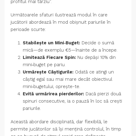
profitul mai târziu”.
Următoarele sfaturi ilustrează modul în care
jucătorii abordează în mod obișnuit pariurile în
perioade scurte:
Stabilește un Mini‑Buget:
Decide o sumă
mică—de exemplu €5—înainte de a începe.
Limitează Fiecare Spin:
Nu depăși 10% din
mini‑buget pe pariu.
Urmărește Câștigurile:
Odată ce atingi un
câștig egal sau mai mare decât obiectivul
mini‑bugetului, oprește-te.
Evită urmărirea pierderilor:
Dacă pierzi două
spinuri consecutive, ia o pauză în loc să crești
pariurile.
Această abordare disciplinată, dar flexibilă, le
permite jucătorilor să își mențină controlul, în timp