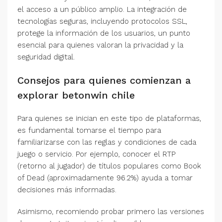
el acceso a un público amplio. La integración de
tecnologías seguras, incluyendo protocolos SSL,
protege la información de los usuarios, un punto
esencial para quienes valoran la privacidad y la
seguridad digital.
Consejos para quienes comienzan a
explorar betonwin chile
Para quienes se inician en este tipo de plataformas,
es fundamental tomarse el tiempo para
familiarizarse con las reglas y condiciones de cada
juego o servicio. Por ejemplo, conocer el RTP
(retorno al jugador) de títulos populares como Book
of Dead (aproximadamente 96.2%) ayuda a tomar
decisiones más informadas.
Asimismo, recomiendo probar primero las versiones