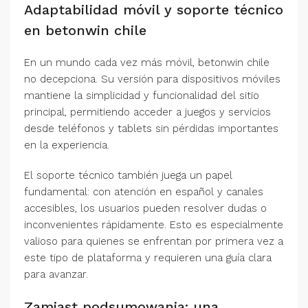
Adaptabilidad móvil y soporte técnico
en betonwin chile
En un mundo cada vez más móvil, betonwin chile
no decepciona. Su versión para dispositivos móviles
mantiene la simplicidad y funcionalidad del sitio
principal, permitiendo acceder a juegos y servicios
desde teléfonos y tablets sin pérdidas importantes
en la experiencia.
El soporte técnico también juega un papel
fundamental: con atención en español y canales
accesibles, los usuarios pueden resolver dudas o
inconvenientes rápidamente. Esto es especialmente
valioso para quienes se enfrentan por primera vez a
este tipo de plataforma y requieren una guía clara
para avanzar.
Zamiast podsumowania: una