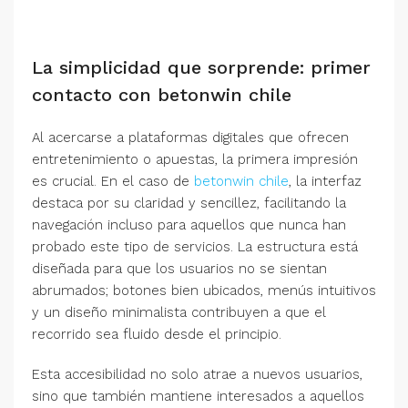
La simplicidad que sorprende: primer
contacto con betonwin chile
Al acercarse a plataformas digitales que ofrecen
entretenimiento o apuestas, la primera impresión
es crucial. En el caso de
betonwin chile
, la interfaz
destaca por su claridad y sencillez, facilitando la
navegación incluso para aquellos que nunca han
probado este tipo de servicios. La estructura está
diseñada para que los usuarios no se sientan
abrumados; botones bien ubicados, menús intuitivos
y un diseño minimalista contribuyen a que el
recorrido sea fluido desde el principio.
Esta accesibilidad no solo atrae a nuevos usuarios,
sino que también mantiene interesados a aquellos