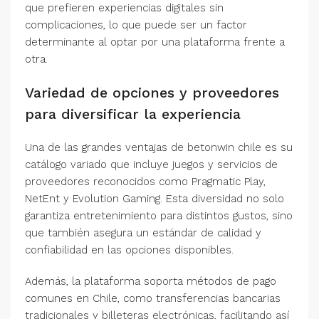
que prefieren experiencias digitales sin
complicaciones, lo que puede ser un factor
determinante al optar por una plataforma frente a
otra.
Variedad de opciones y proveedores
para diversificar la experiencia
Una de las grandes ventajas de betonwin chile es su
catálogo variado que incluye juegos y servicios de
proveedores reconocidos como Pragmatic Play,
NetEnt y Evolution Gaming. Esta diversidad no solo
garantiza entretenimiento para distintos gustos, sino
que también asegura un estándar de calidad y
confiabilidad en las opciones disponibles.
Además, la plataforma soporta métodos de pago
comunes en Chile, como transferencias bancarias
tradicionales y billeteras electrónicas, facilitando así