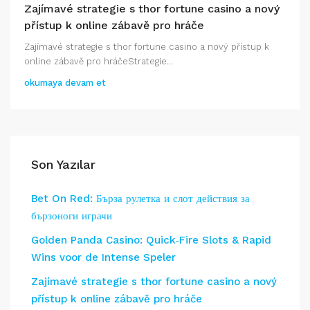
Zajímavé strategie s thor fortune casino a nový
přístup k online zábavě pro hráče
Zajímavé strategie s thor fortune casino a nový přístup k
online zábavě pro hráčeStrategie...
okumaya devam et
Son Yazılar
Bet On Red: Бърза рулетка и слот действия за
бързоноги играчи
Golden Panda Casino: Quick‑Fire Slots & Rapid
Wins voor de Intense Speler
Zajímavé strategie s thor fortune casino a nový
přístup k online zábavě pro hráče