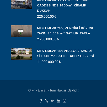
CADDESİNDE 1400m² KİRALIK
DÜKKAN
225.000,00 ₺
MFK EMLAK’tan, ZENCİRLİ KÖYÜNE
YAKIN 24.508 m² SATILIK TARLA
2.200.000,00 ₺
MFK EMLAK’tan AKASYA 2 SANAYİ
SİT. 500m² SATILIK KOOP HİSSE’Sİ
11.000.000,00 ₺
© Mfk Emlak - Tüm Hakları Saklıdır.