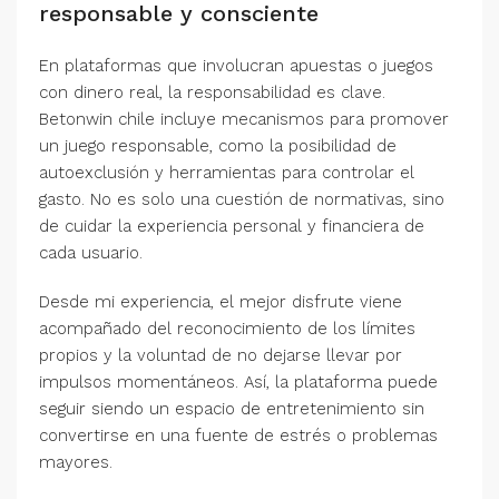
responsable y consciente
En plataformas que involucran apuestas o juegos
con dinero real, la responsabilidad es clave.
Betonwin chile incluye mecanismos para promover
un juego responsable, como la posibilidad de
autoexclusión y herramientas para controlar el
gasto. No es solo una cuestión de normativas, sino
de cuidar la experiencia personal y financiera de
cada usuario.
Desde mi experiencia, el mejor disfrute viene
acompañado del reconocimiento de los límites
propios y la voluntad de no dejarse llevar por
impulsos momentáneos. Así, la plataforma puede
seguir siendo un espacio de entretenimiento sin
convertirse en una fuente de estrés o problemas
mayores.