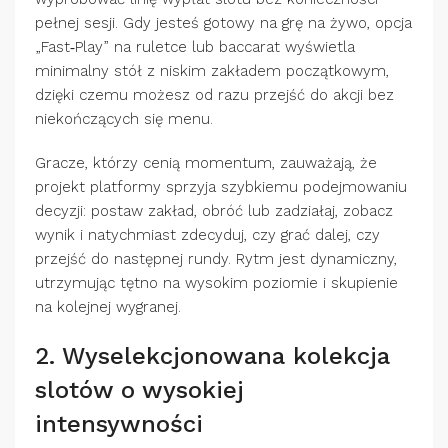
pełnej sesji. Gdy jesteś gotowy na grę na żywo, opcja
„Fast‑Play” na ruletce lub baccarat wyświetla
minimalny stół z niskim zakładem początkowym,
dzięki czemu możesz od razu przejść do akcji bez
niekończących się menu.
Gracze, którzy cenią momentum, zauważają, że
projekt platformy sprzyja szybkiemu podejmowaniu
decyzji: postaw zakład, obróć lub zadziałaj, zobacz
wynik i natychmiast zdecyduj, czy grać dalej, czy
przejść do następnej rundy. Rytm jest dynamiczny,
utrzymując tętno na wysokim poziomie i skupienie
na kolejnej wygranej.
2. Wyselekcjonowana kolekcja
slotów o wysokiej
intensywności