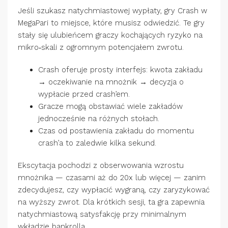
Jeśli szukasz natychmiastowej wypłaty, gry Crash w
MegaPari to miejsce, które musisz odwiedzić. Te gry
stały się ulubieńcem graczy kochających ryzyko na
mikro‑skali z ogromnym potencjałem zwrotu.
Crash oferuje prosty interfejs: kwota zakładu
→ oczekiwanie na mnożnik → decyzja o
wypłacie przed crash’em.
Gracze mogą obstawiać wiele zakładów
jednocześnie na różnych stołach.
Czas od postawienia zakładu do momentu
crash’a to zaledwie kilka sekund.
Ekscytacja pochodzi z obserwowania wzrostu
mnożnika — czasami aż do 20x lub więcej — zanim
zdecydujesz, czy wypłacić wygraną, czy zaryzykować
na wyższy zwrot. Dla krótkich sesji, ta gra zapewnia
natychmiastową satysfakcję przy minimalnym
wkładzie bankrolla.