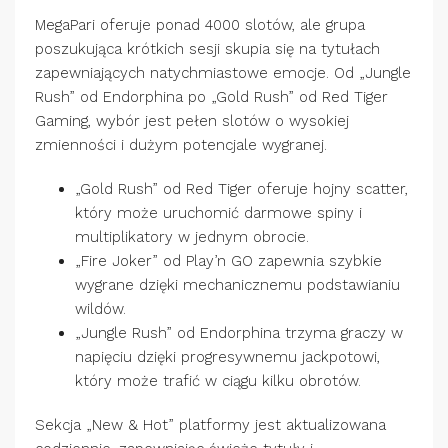
MegaPari oferuje ponad 4000 slotów, ale grupa
poszukująca krótkich sesji skupia się na tytułach
zapewniających natychmiastowe emocje. Od „Jungle
Rush” od Endorphina po „Gold Rush” od Red Tiger
Gaming, wybór jest pełen slotów o wysokiej
zmienności i dużym potencjale wygranej.
„Gold Rush” od Red Tiger oferuje hojny scatter,
który może uruchomić darmowe spiny i
multiplikatory w jednym obrocie.
„Fire Joker” od Play’n GO zapewnia szybkie
wygrane dzięki mechanicznemu podstawianiu
wildów.
„Jungle Rush” od Endorphina trzyma graczy w
napięciu dzięki progresywnemu jackpotowi,
który może trafić w ciągu kilku obrotów.
Sekcja „New & Hot” platformy jest aktualizowana