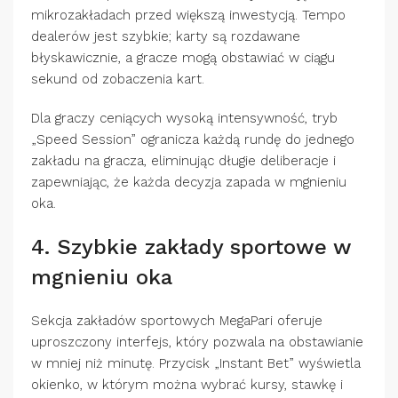
mikrozakładach przed większą inwestycją. Tempo
dealerów jest szybkie; karty są rozdawane
błyskawicznie, a gracze mogą obstawiać w ciągu
sekund od zobaczenia kart.
Dla graczy ceniących wysoką intensywność, tryb
„Speed Session” ogranicza każdą rundę do jednego
zakładu na gracza, eliminując długie deliberacje i
zapewniając, że każda decyzja zapada w mgnieniu
oka.
4. Szybkie zakłady sportowe w
mgnieniu oka
Sekcja zakładów sportowych MegaPari oferuje
uproszczony interfejs, który pozwala na obstawianie
w mniej niż minutę. Przycisk „Instant Bet” wyświetla
okienko, w którym można wybrać kursy, stawkę i