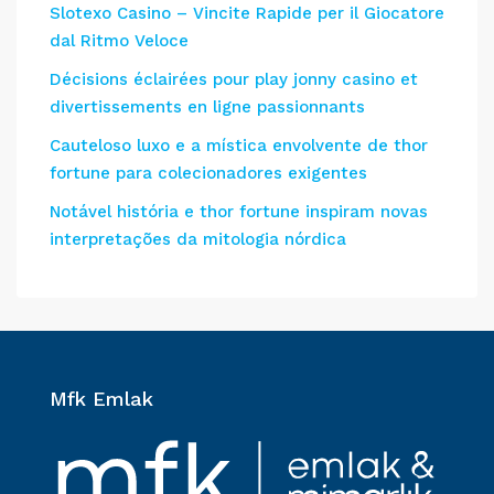
Slotexo Casino – Vincite Rapide per il Giocatore
dal Ritmo Veloce
Décisions éclairées pour play jonny casino et
divertissements en ligne passionnants
Cauteloso luxo e a mística envolvente de thor
fortune para colecionadores exigentes
Notável história e thor fortune inspiram novas
interpretações da mitologia nórdica
Mfk Emlak