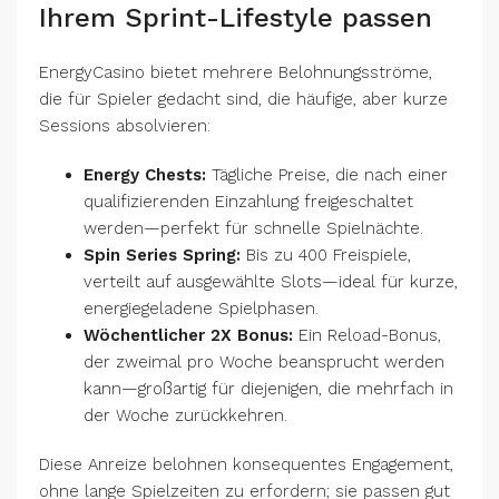
Ihrem Sprint-Lifestyle passen
EnergyCasino bietet mehrere Belohnungsströme,
die für Spieler gedacht sind, die häufige, aber kurze
Sessions absolvieren:
Energy Chests:
Tägliche Preise, die nach einer
qualifizierenden Einzahlung freigeschaltet
werden—perfekt für schnelle Spielnächte.
Spin Series Spring:
Bis zu 400 Freispiele,
verteilt auf ausgewählte Slots—ideal für kurze,
energiegeladene Spielphasen.
Wöchentlicher 2X Bonus:
Ein Reload-Bonus,
der zweimal pro Woche beansprucht werden
kann—großartig für diejenigen, die mehrfach in
der Woche zurückkehren.
Diese Anreize belohnen konsequentes Engagement,
ohne lange Spielzeiten zu erfordern; sie passen gut