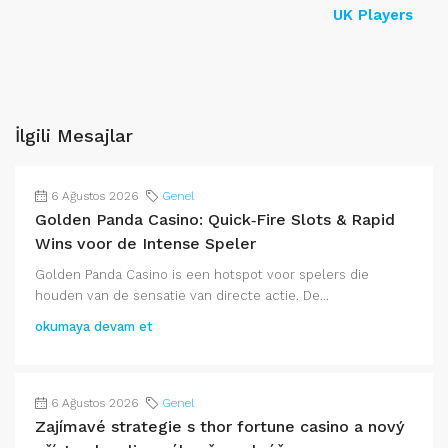
UK Players
İlgili Mesajlar
6 Ağustos 2026
Genel
Golden Panda Casino: Quick‑Fire Slots & Rapid
Wins voor de Intense Speler
Golden Panda Casino is een hotspot voor spelers die
houden van de sensatie van directe actie. De...
okumaya devam et
6 Ağustos 2026
Genel
Zajímavé strategie s thor fortune casino a nový