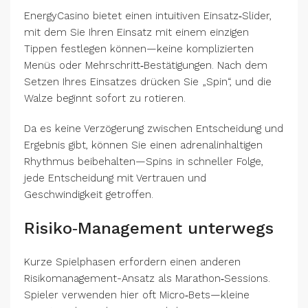
EnergyCasino bietet einen intuitiven Einsatz‑Slider,
mit dem Sie Ihren Einsatz mit einem einzigen
Tippen festlegen können—keine komplizierten
Menüs oder Mehrschritt‑Bestätigungen. Nach dem
Setzen Ihres Einsatzes drücken Sie „Spin“, und die
Walze beginnt sofort zu rotieren.
Da es keine Verzögerung zwischen Entscheidung und
Ergebnis gibt, können Sie einen adrenalinhaltigen
Rhythmus beibehalten—Spins in schneller Folge,
jede Entscheidung mit Vertrauen und
Geschwindigkeit getroffen.
Risiko‑Management unterwegs
Kurze Spielphasen erfordern einen anderen
Risikomanagement-Ansatz als Marathon‑Sessions.
Spieler verwenden hier oft Micro‑Bets—kleine