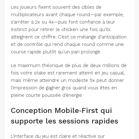
Les joueurs fixent souvent des cibles de
multiplicateurs avant chaque round—par exemple,
s’arrêter à 2x ou 4x—puis font confiance à leur
instinct pour retirer le chicken une fois qu’ils
atteignent ce chiffre. C’est ce mélange d’anticipation
et de contrôle qui rend chaque round comme une
course rapide plutôt qu’un pari prolongé.
Le maximum théorique de plus de deux millions de
fois votre stake est rarement atteint en jeu casual,
mais même atteindre un modeste 5x peut donner
l’impression de gagner gros quand vous êtes en
pleine courte poussée d’énergie.
Conception Mobile‑First qui
supporte les sessions rapides
L’interface du jeu est claire et réactive sur