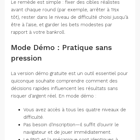
Le remède est simple : fixer des cibles réalistes
avant chaque round (par exemple, arrêter à 1½x
tôt), rester dans le niveau de difficulté choisi jusqu’à
être à l’aise, et garder les bets modestes par
rapport à votre bankroll.
Mode Démo : Pratique sans
pression
La version démo gratuite est un outil essentiel pour
quiconque souhaite comprendre comment des
décisions rapides influencent les résultats sans
risquer d’argent réel. En mode démo :
Vous avez accès à tous les quatre niveaux de
difficulté.
Pas besoin d’inscription—il suffit d’ouvrir le
navigateur et de jouer immédiatement.
Le RNG et la mécanique sont identiques à