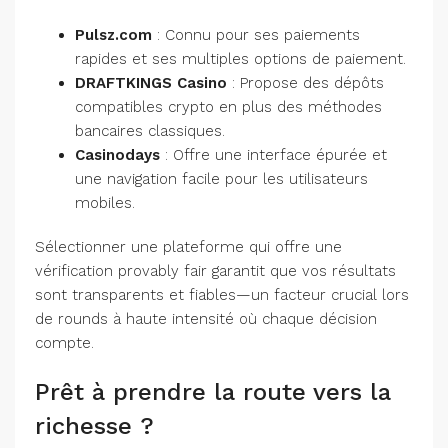
Pulsz.com
: Connu pour ses paiements
rapides et ses multiples options de paiement.
DRAFTKINGS Casino
: Propose des dépôts
compatibles crypto en plus des méthodes
bancaires classiques.
Casinodays
: Offre une interface épurée et
une navigation facile pour les utilisateurs
mobiles.
Sélectionner une plateforme qui offre une
vérification provably fair garantit que vos résultats
sont transparents et fiables—un facteur crucial lors
de rounds à haute intensité où chaque décision
compte.
Prêt à prendre la route vers la
richesse ?