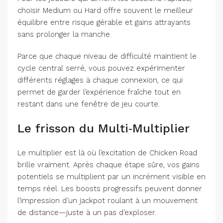
choisir Medium ou Hard offre souvent le meilleur
équilibre entre risque gérable et gains attrayants
sans prolonger la manche.
Parce que chaque niveau de difficulté maintient le
cycle central serré, vous pouvez expérimenter
différents réglages à chaque connexion, ce qui
permet de garder l’expérience fraîche tout en
restant dans une fenêtre de jeu courte.
Le frisson du Multi‑Multiplier
Le multiplier est là où l’excitation de Chicken Road
brille vraiment. Après chaque étape sûre, vos gains
potentiels se multiplient par un incrément visible en
temps réel. Les boosts progressifs peuvent donner
l’impression d’un jackpot roulant à un mouvement
de distance—juste à un pas d’exploser.