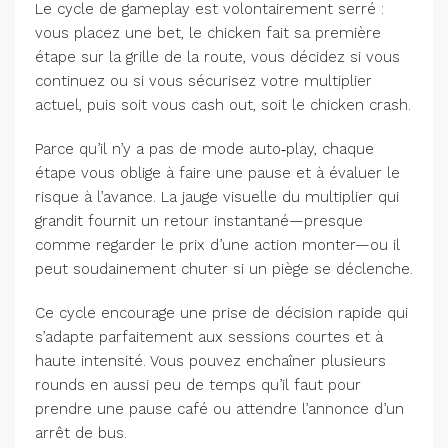
Le cycle de gameplay est volontairement serré :
vous placez une bet, le chicken fait sa première
étape sur la grille de la route, vous décidez si vous
continuez ou si vous sécurisez votre multiplier
actuel, puis soit vous cash out, soit le chicken crash.
Parce qu’il n’y a pas de mode auto‑play, chaque
étape vous oblige à faire une pause et à évaluer le
risque à l’avance. La jauge visuelle du multiplier qui
grandit fournit un retour instantané—presque
comme regarder le prix d’une action monter—ou il
peut soudainement chuter si un piège se déclenche.
Ce cycle encourage une prise de décision rapide qui
s’adapte parfaitement aux sessions courtes et à
haute intensité. Vous pouvez enchaîner plusieurs
rounds en aussi peu de temps qu’il faut pour
prendre une pause café ou attendre l’annonce d’un
arrêt de bus.