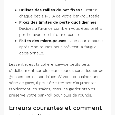
Utilisez des tailles de bet fixes :
Limitez
chaque bet à 1–3 % de votre bankroll totale.
Fixez des limites de perte quotidiennes :
Décidez à l’avance combien vous êtes prêt à
perdre avant de faire une pause.
Faites des micro‑pauses :
Une courte pause
après cinq rounds peut prévenir la fatigue
décisionnelle.
L’essentiel est la cohérence—de petits bets
s’additionnent sur plusieurs rounds sans risquer de
grosses pertes soudaines. Si vous enchaînez une
série de gains, il peut être tentant d’augmenter
rapidement les stakes, mais les garder stables
préserve votre bankroll pour plus de rounds.
Erreurs courantes et comment