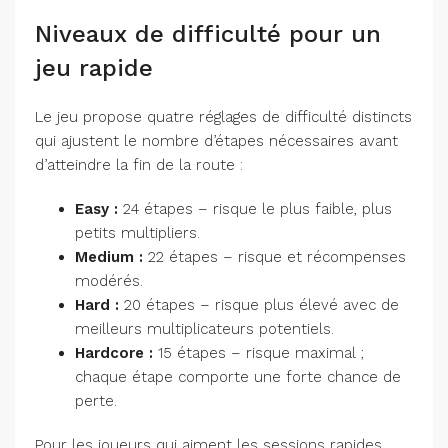
Niveaux de difficulté pour un
jeu rapide
Le jeu propose quatre réglages de difficulté distincts
qui ajustent le nombre d’étapes nécessaires avant
d’atteindre la fin de la route :
Easy :
24 étapes – risque le plus faible, plus
petits multipliers.
Medium :
22 étapes – risque et récompenses
modérés.
Hard :
20 étapes – risque plus élevé avec de
meilleurs multiplicateurs potentiels.
Hardcore :
15 étapes – risque maximal ;
chaque étape comporte une forte chance de
perte.
Pour les joueurs qui aiment les sessions rapides,