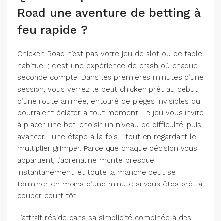
Road une aventure de betting à
feu rapide ?
Chicken Road n’est pas votre jeu de slot ou de table
habituel ; c’est une expérience de crash où chaque
seconde compte. Dans les premières minutes d’une
session, vous verrez le petit chicken prêt au début
d’une route animée, entouré de pièges invisibles qui
pourraient éclater à tout moment. Le jeu vous invite
à placer une bet, choisir un niveau de difficulté, puis
avancer—une étape à la fois—tout en regardant le
multiplier grimper. Parce que chaque décision vous
appartient, l’adrénaline monte presque
instantanément, et toute la manche peut se
terminer en moins d’une minute si vous êtes prêt à
couper court tôt.
L’attrait réside dans sa simplicité combinée à des