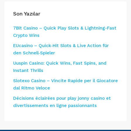
Son Yazılar
7Bit Casino – Quick Play Slots & Lightning-Fast
Crypto Wins
EUcasino – Quick‑Hit Slots & Live Action für
den Schnell‑Spieler
Uuspin Casino: Quick Wins, Fast Spins, and
Instant Thrills
Slotexo Casino – Vincite Rapide per il Giocatore
dal Ritmo Veloce
Décisions éclairées pour play jonny casino et
divertissements en ligne passionnants