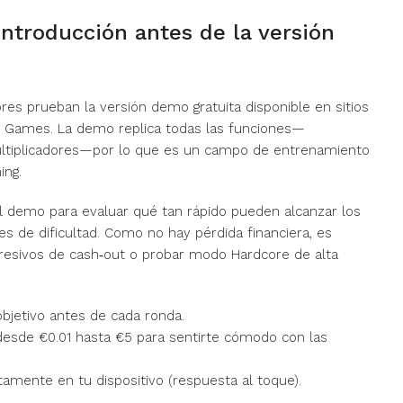
troducción antes de la versión
res prueban la versión demo gratuita disponible en sitios
ut Games. La demo replica todas las funciones—
multiplicadores—por lo que es un campo de entrenamiento
ing.
l demo para evaluar qué tan rápido pueden alcanzar los
s de dificultad. Como no hay pérdida financiera, es
resivos de cash‑out o probar modo Hardcore de alta
objetivo antes de cada ronda.
esde €0.01 hasta €5 para sentirte cómodo con las
tamente en tu dispositivo (respuesta al toque).