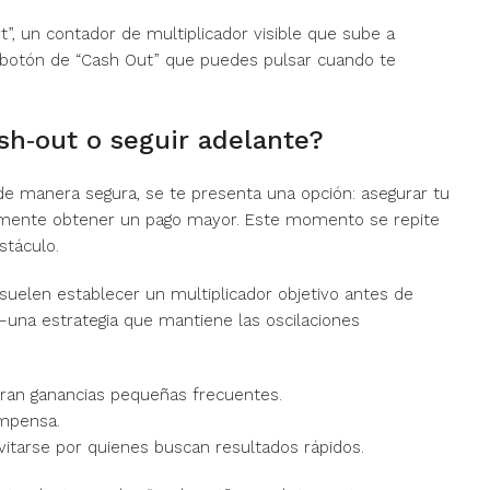
rt”, un contador de multiplicador visible que sube a
botón de “Cash Out” que puedes pulsar cuando te
h‑out o seguir adelante?
 de manera segura, se te presenta una opción: asegurar tu
ialmente obtener un pago mayor. Este momento se repite
stáculo.
 suelen establecer un multiplicador objetivo antes de
e—una estrategia que mantiene las oscilaciones
neran ganancias pequeñas frecuentes.
ompensa.
itarse por quienes buscan resultados rápidos.