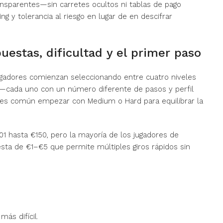
ansparentes—sin carretes ocultos ni tablas de pago
y tolerancia al riesgo en lugar de en descifrar
uestas, dificultad y el primer paso
gadores comienzan seleccionando entre cuatro niveles
e—cada uno con un número diferente de pasos y perfil
s, es común empezar con Medium o Hard para equilibrar la
01 hasta €150, pero la mayoría de los jugadores de
ta de €1–€5 que permite múltiples giros rápidos sin
ás difícil.