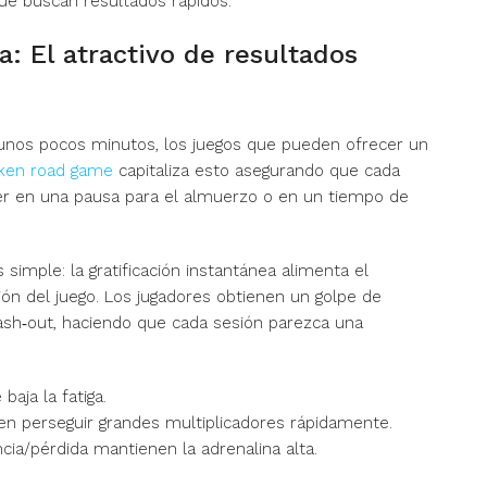
que buscan resultados rápidos.
a: El atractivo de resultados
 unos pocos minutos, los juegos que pueden ofrecer un
ken road game
capitaliza esto asegurando que cada
er en una pausa para el almuerzo o en un tiempo de
s simple: la gratificación instantánea alimenta el
ón del juego. Los jugadores obtienen un golpe de
ash‑out, haciendo que cada sesión parezca una
baja la fatiga.
ten perseguir grandes multiplicadores rápidamente.
cia/pérdida mantienen la adrenalina alta.