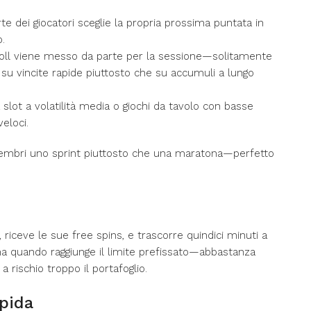
e dei giocatori sceglie la propria prossima puntata in
o.
oll viene messo da parte per la sessione—solitamente
u vincite rapide piuttosto che su accumuli a lungo
a slot a volatilità media o giochi da tavolo con basse
eloci.
embri uno sprint piuttosto che una maratona—perfetto
, riceve le sue free spins, e trascorre quindici minuti a
rma quando raggiunge il limite prefissato—abbastanza
rischio troppo il portafoglio.
apida