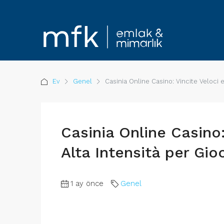
Ev
Genel
Casinia Online Casino: Vincite Veloci 
Casinia Online Casino:
Alta Intensità per Gio
1 ay önce
Genel