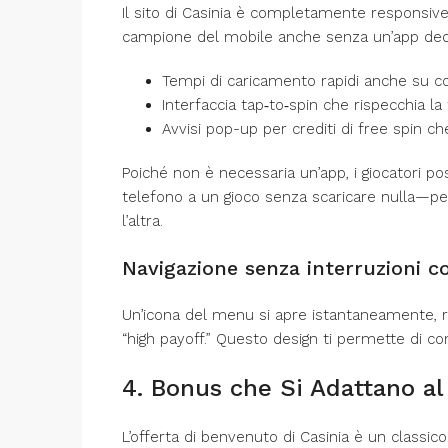
Il sito di Casinia è completamente responsive
campione del mobile anche senza un’app ded
Tempi di caricamento rapidi anche su co
Interfaccia tap‑to‑spin che rispecchia la
Avvisi pop-up per crediti di free spin che
Poiché non è necessaria un’app, i giocatori
telefono a un gioco senza scaricare nulla—per
l’altra.
Navigazione senza interruzioni c
Un’icona del menu si apre istantaneamente, ri
“high payoff.” Questo design ti permette di co
4. Bonus che Si Adattano a
L’offerta di benvenuto di Casinia è un classic