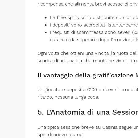
ricompensa che alimenta brevi scosse di briv
Le free spins sono distribuite su slot p
I depositi sono accreditati istantaneame
I requisiti di scommessa sono severi (x3
ostacolo da superare dopo l’emozione in
Ogni volta che ottieni una vincita, la ruota de
scarica di adrenalina che mantiene vivo il rit
Il vantaggio della gratificazione 
Un giocatore deposita €100 e riceve immediat
ritardo, nessuna lunga coda.
5. L’Anatomia di una Sessio
Una tipica sessione breve su Casinia segue u
spin di nuovo o stop.