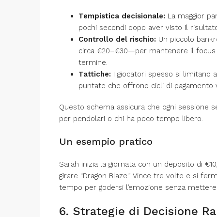
Tempistica decisionale:
La maggior part
pochi secondi dopo aver visto il risultat
Controllo del rischio:
Un piccolo bankr
circa €20–€30—per mantenere il focus s
termine.
Tattiche:
I giocatori spesso si limitano 
puntate che offrono cicli di pagamento v
Questo schema assicura che ogni sessione s
per pendolari o chi ha poco tempo libero.
Un esempio pratico
Sarah inizia la giornata con un deposito di €10
girare “Dragon Blaze.” Vince tre volte e si fe
tempo per godersi l’emozione senza mettere a 
6. Strategie di Decisione R