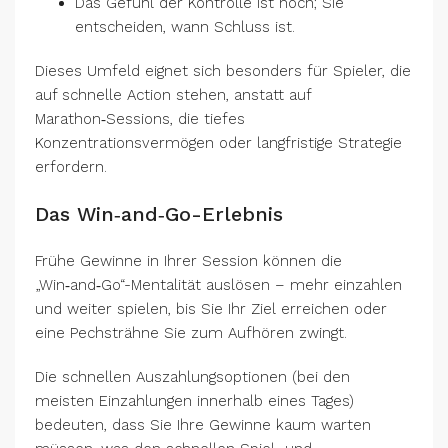
Das Gefühl der Kontrolle ist hoch; Sie
entscheiden, wann Schluss ist.
Dieses Umfeld eignet sich besonders für Spieler, die
auf schnelle Action stehen, anstatt auf
Marathon‑Sessions, die tiefes
Konzentrationsvermögen oder langfristige Strategie
erfordern.
Das Win‑and‑Go-Erlebnis
Frühe Gewinne in Ihrer Session können die
„Win‑and‑Go“-Mentalität auslösen – mehr einzahlen
und weiter spielen, bis Sie Ihr Ziel erreichen oder
eine Pechsträhne Sie zum Aufhören zwingt.
Die schnellen Auszahlungsoptionen (bei den
meisten Einzahlungen innerhalb eines Tages)
bedeuten, dass Sie Ihre Gewinne kaum warten