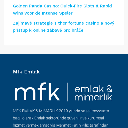
Golden Panda Casino: Quick‑Fire Slots & Rapid
Wins voor de Intense Speler
Zajímavé strategie s thor fortune casino a nový
přístup k online zábavě pro hráče
Mfk Emlak
MFK EMLAK & MİMARLIK 2019 yılında yasal mevzuata
bağlı olarak Emlak sektöründe güvenilir ve kurumsal
hizmet vermek amacıyla Mehmet Fatih Kılıç tarafından