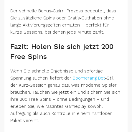
Der schnelle Bonus‑Claim-Prozess bedeutet, dass
Sie zusätzliche Spins oder Gratis‑Guthaben ohne
lange Aktivierungszeiten erhalten – perfekt für
kurze Sessions, bei denen jede Minute zählt.
Fazit: Holen Sie sich jetzt 200
Free Spins
Wenn Sie schnelle Ergebnisse und sofortige
Spannung suchen, liefert der
Boomerang Bet
‑Stil
der Kurz‑Session genau das, was moderne Spieler
brauchen. Tauchen Sie jetzt ein und sichern Sie sich
Ihre 200 Free Spins – ohne Bedingungen – und
erleben Sie, wie rasantes Gameplay sowohl
Aufregung als auch Kontrolle in einem nahtlosen
Paket vereint.