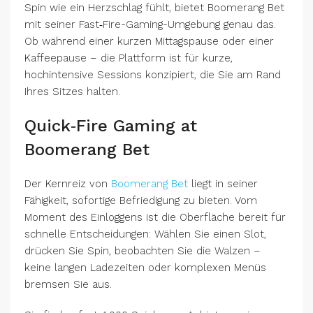
Spin wie ein Herzschlag fühlt, bietet Boomerang Bet
mit seiner Fast‑Fire-Gaming-Umgebung genau das.
Ob während einer kurzen Mittagspause oder einer
Kaffeepause – die Plattform ist für kurze,
hochintensive Sessions konzipiert, die Sie am Rand
Ihres Sitzes halten.
Quick‑Fire Gaming at
Boomerang Bet
Der Kernreiz von
Boomerang Bet
liegt in seiner
Fähigkeit, sofortige Befriedigung zu bieten. Vom
Moment des Einloggens ist die Oberfläche bereit für
schnelle Entscheidungen: Wählen Sie einen Slot,
drücken Sie Spin, beobachten Sie die Walzen –
keine langen Ladezeiten oder komplexen Menüs
bremsen Sie aus.