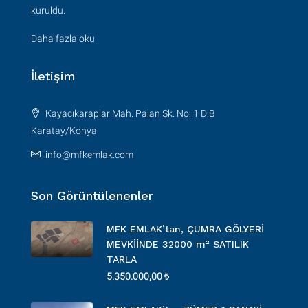
kuruldu.
Daha fazla oku
İletişim
Kayacıkaraplar Mah. Palan Sk. No: 1 D:B
Karatay/Konya
info@mfkemlak.com
Son Görüntülenenler
MFK EMLAK’tan, ÇUMRA GÖLYERİ
MEVKİİNDE 32000 m² SATILIK
TARLA
5.350.000,00 ₺