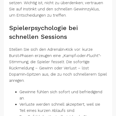
setzen. Wichtig ist, nicht zu überdenken; vertrauen
Sie auf Instinkt und den schnellen Gewinnzyklus,
um Entscheidungen zu treffen.
Spielerpsychologie bei
schnellen Sessions
Stellen Sie sich den Adrenalin‑Kick vor: kurze
Burst‑Phasen erzeugen eine „Kampf‑oder‑Flucht“-
Stimmung, die Spieler fesselt. Die sofortige
Rückmeldung – Gewinn oder Verlust – löst
Dopamin‑Spitzen aus, die zu noch schnellerem Spiel
anregen.
Gewinne fühlen sich sofort und befriedigend
an.
Verluste werden schnell akzeptiert, weil sie
Teil eines kurzen Ablaufs sind.