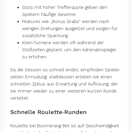
Slots mit hoher Trefferquote geben den
Spielern häufige Gewinne.
Features wie „Bonus Grabs“ werden nach
wenigen Drehungen ausgelöst und sorgen für
zusätzliche Spannung.
Klein‑Turniere werden oft während der
Stoßzeiten geplant, um den Adrenalinspiegel
zu erhöhen.
Da die Session so schnell endet, empfinden Spieler
selten Ermüdung; stattdessen erleben sie einen
schnellen Zyklus aus Erwartung und Auflösung, der
sie immer wieder zu einer weiteren kurzen Runde
verleitet.
Schnelle Roulette‑Runden
Roulette bei Boomerang Bet ist auf Geschwindigkeit