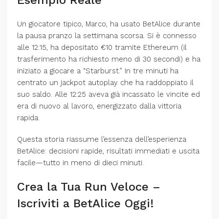
Esempio Reale
Un giocatore tipico, Marco, ha usato BetAlice durante
la pausa pranzo la settimana scorsa. Si è connesso
alle 12:15, ha depositato €10 tramite Ethereum (il
trasferimento ha richiesto meno di 30 secondi) e ha
iniziato a giocare a “Starburst.” In tre minuti ha
centrato un jackpot autoplay che ha raddoppiato il
suo saldo. Alle 12:25 aveva già incassato le vincite ed
era di nuovo al lavoro, energizzato dalla vittoria
rapida.
Questa storia riassume l’essenza dell’esperienza
BetAlice: decisioni rapide, risultati immediati e uscita
facile—tutto in meno di dieci minuti.
Crea la Tua Run Veloce –
Iscriviti a BetAlice Oggi!