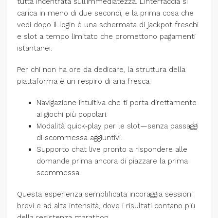
tutta incentrata sull’immediatezza. L’interfaccia si
carica in meno di due secondi, e la prima cosa che
vedi dopo il login è una schermata di jackpot freschi
e slot a tempo limitato che promettono pagamenti
istantanei.
Per chi non ha ore da dedicare, la struttura della
piattaforma è un respiro di aria fresca:
Navigazione intuitiva che ti porta direttamente
ai giochi più popolari.
Modalità quick‑play per le slot—senza passaggi
di scommessa aggiuntivi.
Supporto chat live pronto a rispondere alle
domande prima ancora di piazzare la prima
scommessa.
Questa esperienza semplificata incoraggia sessioni
brevi e ad alta intensità, dove i risultati contano più
della resistenza marathon.