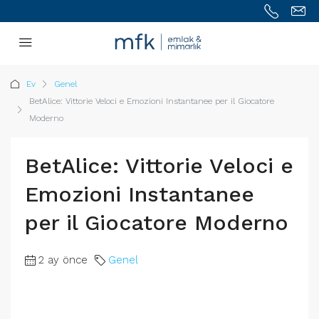
Ev
Genel
BetAlice: Vittorie Veloci e Emozioni Instantanee per il Giocatore
Moderno
BetAlice: Vittorie Veloci e
Emozioni Instantanee
per il Giocatore Moderno
2 ay önce
Genel