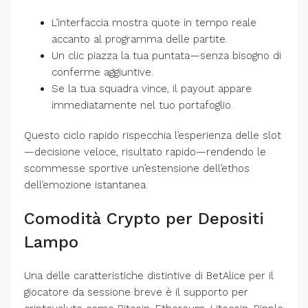
L’interfaccia mostra quote in tempo reale
accanto al programma delle partite.
Un clic piazza la tua puntata—senza bisogno di
conferme aggiuntive.
Se la tua squadra vince, il payout appare
immediatamente nel tuo portafoglio.
Questo ciclo rapido rispecchia l’esperienza delle slot
—decisione veloce, risultato rapido—rendendo le
scommesse sportive un’estensione dell’ethos
dell’emozione istantanea.
Comodità Crypto per Depositi
Lampo
Una delle caratteristiche distintive di BetAlice per il
giocatore da sessione breve è il supporto per