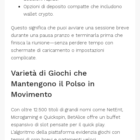
Opzioni di deposito compatte che includono
wallet crypto.
Questo significa che puoi avviare una sessione breve
durante una pausa pranzo e terminarla prima che
finisca la riunione—senza perdere tempo con
schermate di caricamento o impostazioni
complicate.
Varietà di Giochi che
Mantengono il Polso in
Movimento
Con oltre 12.500 titoli di grandi nomi come NetEnt,
Microgaming e Quickspin, BetAlice offre un buffet
espansivo di slot pensate per il quick play.
L’algoritmo della piattaforma evidenzia giochi con
tempi di spin brevi e pagamenti veloci.