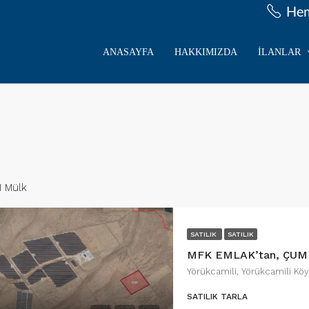
Hem
ANASAYFA
HAKKIMIZDA
İLANLAR
1 Mülk
SATILIK
SATILIK
Yörükcamili, Yörükcamili Kö
SATILIK TARLA