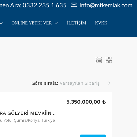
en Ara: 0332 235 1 635
info@mfkemlak.com
ONLINE YETKI VER
İLETIŞIM
KVKK
Göre sırala:
Varsayılan Sipariş
5.350.000,00 ₺
MFK EMLAK’tan, ÇUMRA GÖLYERİ MEVKİİNDE 32000 m² SATILIK TARLA
yü Yolu, Çumra/Konya, Türkiye