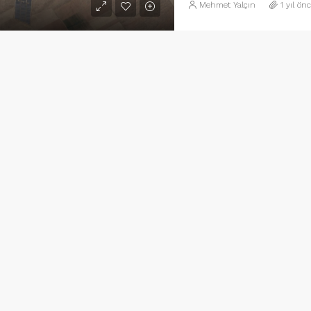
Mehmet Yalçın
1 yıl ön