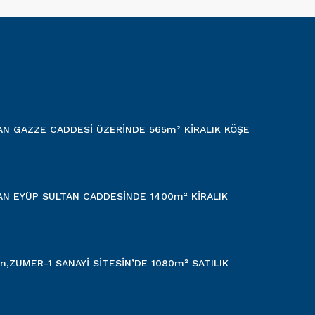
AN GAZZE CADDESİ ÜZERİNDE 565m² KİRALIK KÖŞE
AN EYÜP SULTAN CADDESİNDE 1400m² KİRALIK
n,ZÜMER-1 SANAYİ SİTESİN’DE 1080m² SATILIK