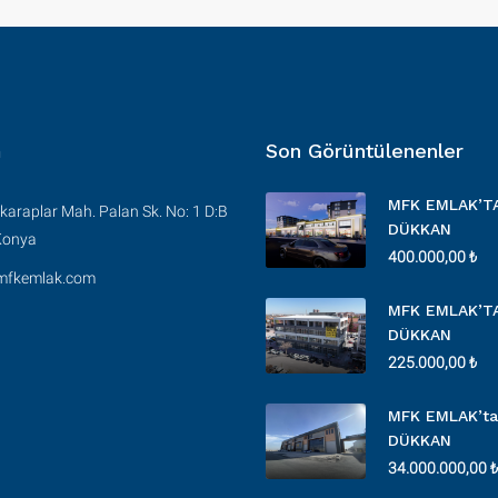
m
Son Görüntülenenler
MFK EMLAK’T
araplar Mah. Palan Sk. No: 1 D:B
DÜKKAN
Konya
400.000,00 ₺
mfkemlak.com
MFK EMLAK’T
DÜKKAN
225.000,00 ₺
MFK EMLAK’ta
DÜKKAN
34.000.000,00 ₺