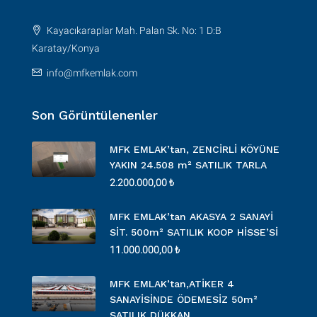
Kayacıkaraplar Mah. Palan Sk. No: 1 D:B
Karatay/Konya
info@mfkemlak.com
Son Görüntülenenler
MFK EMLAK’tan, ZENCİRLİ KÖYÜNE
YAKIN 24.508 m² SATILIK TARLA
2.200.000,00 ₺
MFK EMLAK’tan AKASYA 2 SANAYİ
SİT. 500m² SATILIK KOOP HİSSE’Sİ
11.000.000,00 ₺
MFK EMLAK’tan,ATİKER 4
SANAYİSİNDE ÖDEMESİZ 50m²
SATILIK DÜKKAN